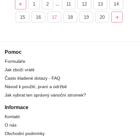
1
2
...
11
12
13
14
15
16
17
18
19
20
Pomoc
Formuláře
Jak zboží vrátit
Často kladené dotazy - FAQ
Návod k použití, praní a údržbě
Jak vybrat ten správný vánoční stromek?
Informace
Kontakt
O nás
Obchodní podmínky