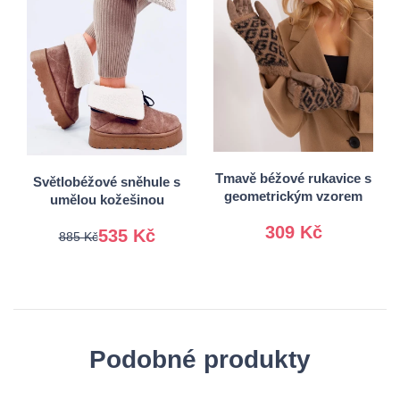
36
37
S/M
38
39
L/XL
40
41
Tmavě béžové rukavice s
Světlobéžové sněhule s
geometrickým vzorem
umělou kožešinou
309 Kč
535 Kč
885 Kč
Podobné produkty