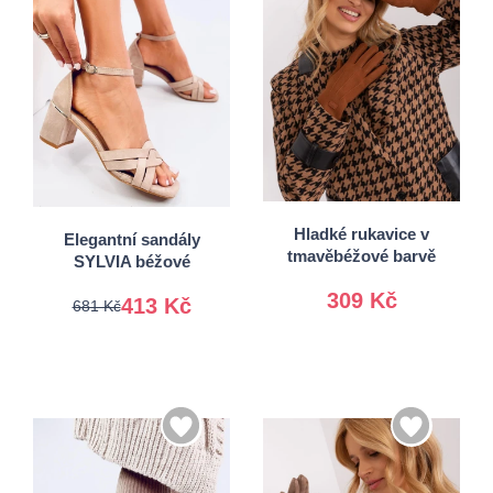
36
37
S/M
38
39
L/XL
40
41
Hladké rukavice v
Elegantní sandály
tmavěbéžové barvě
SYLVIA béžové
309 Kč
413 Kč
681 Kč