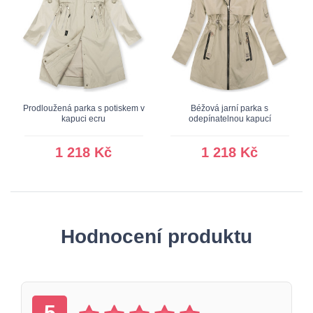
Prodloužená parka s potiskem v
Béžová jarní parka s
kapuci ecru
odepínatelnou kapucí
1 218 Kč
1 218 Kč
Hodnocení produktu
5