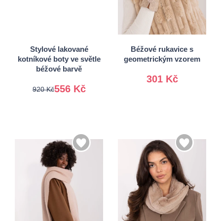
36
37
S/M
38
39
L/XL
40
41
Stylové lakované
Béžové rukavice s
kotníkové boty ve světle
geometrickým vzorem
béžové barvě
301 Kč
556 Kč
920 Kč