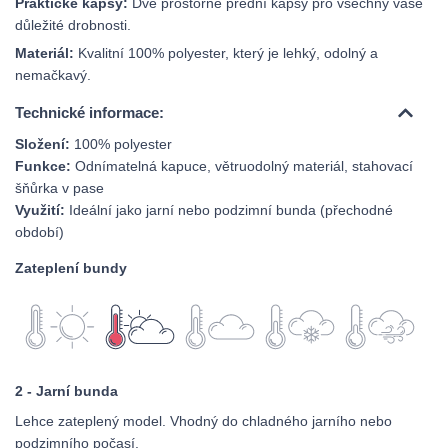
Praktické kapsy:
Dvě prostorné přední kapsy pro všechny vaše
důležité drobnosti.
Materiál:
Kvalitní 100% polyester, který je lehký, odolný a
nemačkavý.
Technické informace:
Složení:
100% polyester
Funkce:
Odnímatelná kapuce, větruodolný materiál, stahovací
šňůrka v pase
Využití:
Ideální jako jarní nebo podzimní bunda (přechodné
období)
Zateplení bundy
2 - Jarní bunda
Lehce zateplený model. Vhodný do chladného jarního nebo
podzimního počasí.