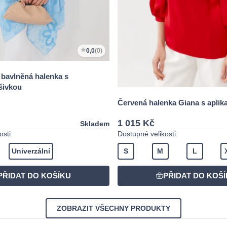
0,0
(0)
 bavlněná halenka s
šivkou
Červená halenka Giana s aplika
1 015 Kč
Skladem
sti:
Dostupné velikosti:
Univerzální
S
M
L
ZOBRAZIT VŠECHNY PRODUKTY