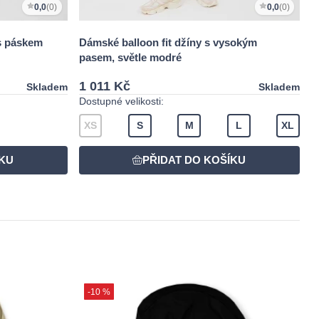
0,0
(0)
0,0
(0)
 s páskem
Dámské balloon fit džíny s vysokým
pasem, světle modré
1 011 Kč
Skladem
Skladem
Dostupné velikosti:
XS
S
M
L
XL
-10 %