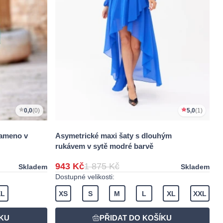
0,0
(0)
5,0
(1)
rameno v
Asymetrické maxi šaty s dlouhým
rukávem v sytě modré barvě
943 Kč
1 875 Kč
Skladem
Skladem
Dostupné velikosti:
XL
XS
S
M
L
XL
XXL