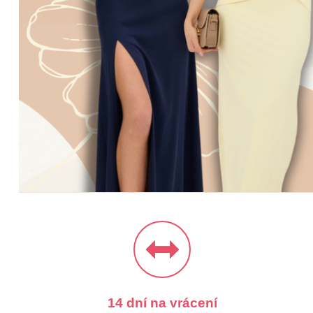
ŠATY
BUNDY & KA
14 dní na vrácení