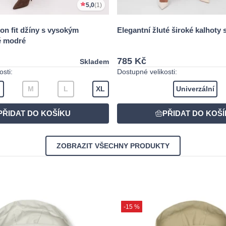
5,0
(1)
on fit džíny s vysokým
Elegantní žluté široké kalhoty
ě modré
785 Kč
Skladem
sti:
Dostupné velikosti:
M
L
XL
Univerzální
ZOBRAZIT VŠECHNY PRODUKTY
-15 %