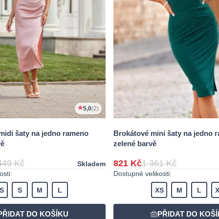
5,0
(2)
midi šaty na jedno rameno
Brokátové mini šaty na jedno 
vě
zelené barvě
449 Kč
821 Kč
1 361 Kč
Skladem
sti:
Dostupné velikosti:
S
S
M
L
XS
M
L