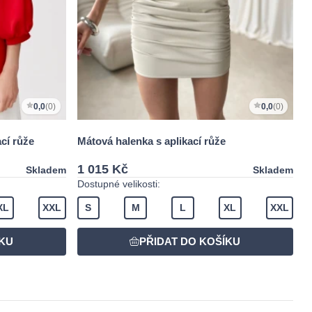
0,0
(0)
0,0
(0)
cí růže
Mátová halenka s aplikací růže
1 015 Kč
Skladem
Skladem
Dostupné velikosti:
XL
XXL
S
M
L
XL
XXL