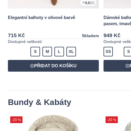
0,0
(0)
Elegantní kalhoty v olivové barvě
Dámské ballo
pasem, tmav
715 Kč
949 Kč
Skladem
Dostupné velikosti:
Dostupné veliko
S
M
L
XL
XS
S
Bundy & Kabáty
-20 %
-20 %