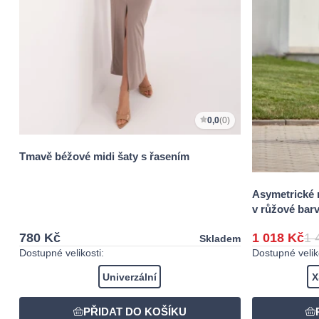
0,0
(0)
Tmavě béžové midi šaty s řasením
Asymetrické 
v růžové bar
780 Kč
1 018 Kč
1 
Skladem
Dostupné velikosti:
Dostupné veliko
Univerzální
X