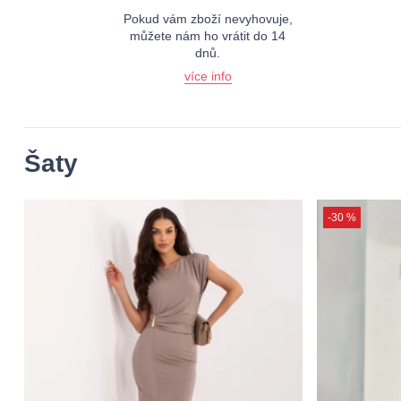
Pokud vám zboží nevyhovuje,
můžete nám ho vrátit do 14
dnů.
více info
Šaty
-30 %