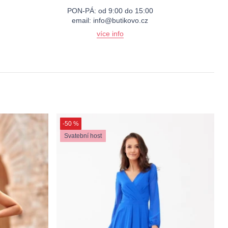
PON-PÁ: od 9:00 do 15:00
email:
info@butikovo.cz
více info
-50 %
Svatební host