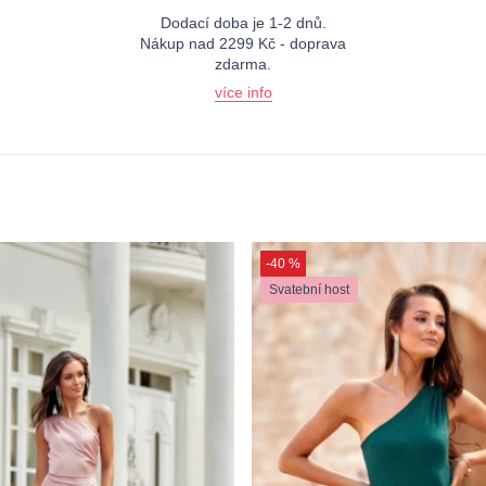
Dodací doba je 1-2 dnů.
Nákup nad 2299 Kč - doprava
zdarma.
více info
-40 %
Svatební host