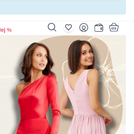
ej %
Nákupní košík je prázdný.