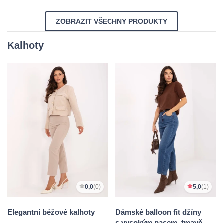
ZOBRAZIT VŠECHNY PRODUKTY
Kalhoty
0,0
(0)
5,0
(1)
Elegantní béžové kalhoty
Dámské balloon fit džíny
s vysokým pasem, tmavě