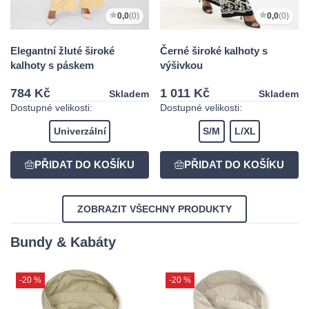
0,0
(0)
0,0
(0)
Elegantní žluté široké
Černé široké kalhoty s
kalhoty s páskem
výšivkou
784 Kč
1 011 Kč
Skladem
Skladem
Dostupné velikosti:
Dostupné velikosti:
Univerzální
S/M
L/XL
ZOBRAZIT VŠECHNY PRODUKTY
Bundy & Kabáty
-20 %
-20 %