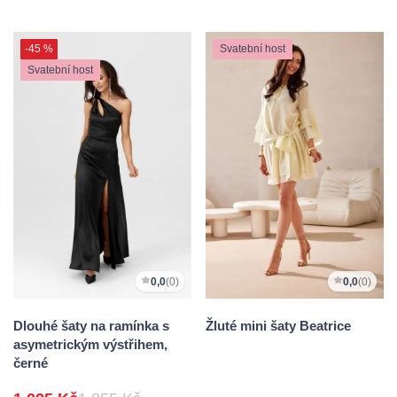
-45 %
Svatební host
Svatební host
0,0
(0)
0,0
(0)
Dlouhé šaty na ramínka s
Žluté mini šaty Beatrice
asymetrickým výstřihem,
černé