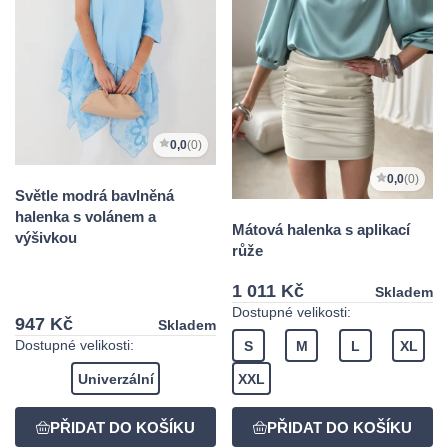
0,0
(0)
0,0
(0)
Světle modrá bavlněná
halenka s volánem a
Mátová halenka s aplikací
výšivkou
růže
1 011 Kč
Skladem
Dostupné velikosti:
947 Kč
Skladem
Dostupné velikosti:
S
M
L
XL
Univerzální
XXL