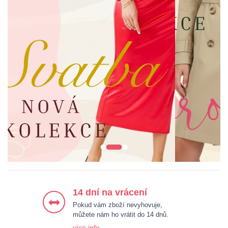
ŠATY
BUNDY & KABÁTY
HALENKY & KOŠILE
KALHOTY
14 dní na vrácení
Pokud vám zboží nevyhovuje,
můžete nám ho vrátit do 14 dnů.
více info