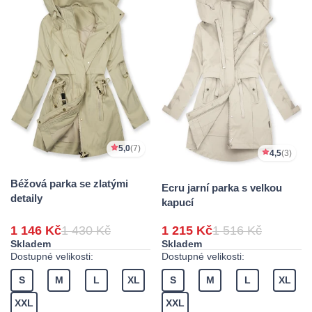
5,0
(7)
4,5
(3)
Béžová parka se zlatými
Ecru jarní parka s velkou
detaily
kapucí
1 146 Kč
1 430 Kč
1 215 Kč
1 516 Kč
Skladem
Skladem
Dostupné velikosti:
Dostupné velikosti:
S
M
L
XL
S
M
L
XL
XXL
XXL