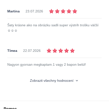
Martina
23.07.2026
Šaty krásne ako na obrázku sadli super výstrih trošku väčší
☺️☺️☺️
Tímea
22.07.2026
Nagyon gyorsan megkaptam.1 vagy 2 bapon belül!
Zobrazit všechny hodnocení
Pomoc