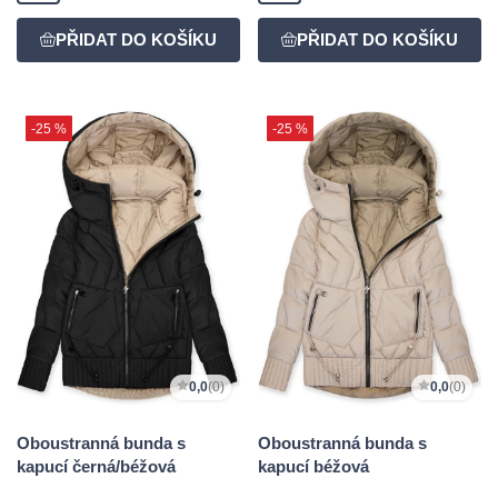
-25 %
-25 %
0,0
(0)
0,0
(0)
Oboustranná bunda s
Oboustranná bunda s
kapucí černá/béžová
kapucí béžová