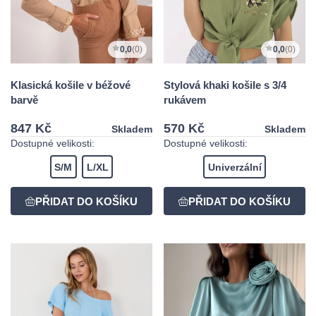
0,0
(0)
0,0
(0)
Klasická košile v béžové
Stylová khaki košile s 3/4
barvě
rukávem
847 Kč
570 Kč
Skladem
Skladem
Dostupné velikosti:
Dostupné velikosti:
S/M
L/XL
Univerzální