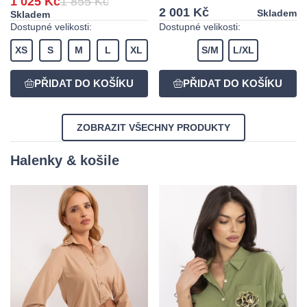
1 025 Kč
1 855 Kč
2 001 Kč
Skladem
Skladem
Dostupné velikosti:
Dostupné velikosti:
XS
S
M
L
XL
S/M
L/XL
ZOBRAZIT VŠECHNY PRODUKTY
Halenky & košile