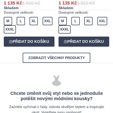
1 135 Kč
1 510 Kč
1 135 Kč
1 510 Kč
Skladem
Skladem
Dostupné velikosti:
Dostupné velikosti:
M
L
XL
XXL
M
L
XL
XXL
XXXL
XXXL
ZOBRAZIT VŠECHNY PRODUKTY
Chcete změnit svůj styl nebo se jednoduše
potěšit novými módními kousky?
Začněte vyčnívat z řady, oslovte skvělým stylem a inspirujte
okolí. Vyjádřete svou osobnost!