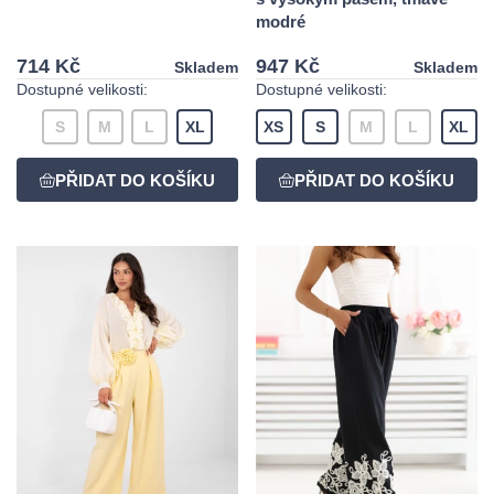
modré
714 Kč
947 Kč
Skladem
Skladem
Dostupné velikosti:
Dostupné velikosti:
S
M
L
XL
XS
S
M
L
XL