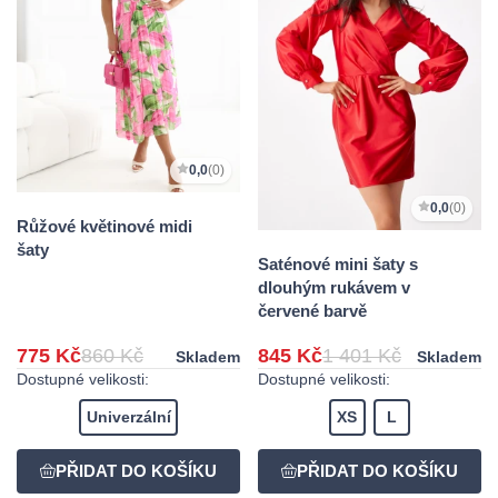
0,0
(0)
0,0
(0)
Růžové květinové midi
šaty
Saténové mini šaty s
dlouhým rukávem v
červené barvě
775 Kč
860 Kč
845 Kč
1 401 Kč
Skladem
Skladem
Dostupné velikosti:
Dostupné velikosti:
Univerzální
XS
L