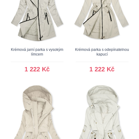
Krémová jarní parka s vysokým
Krémová parka s odepínatelnou
límcem
kapucí
1 222 Kč
1 222 Kč