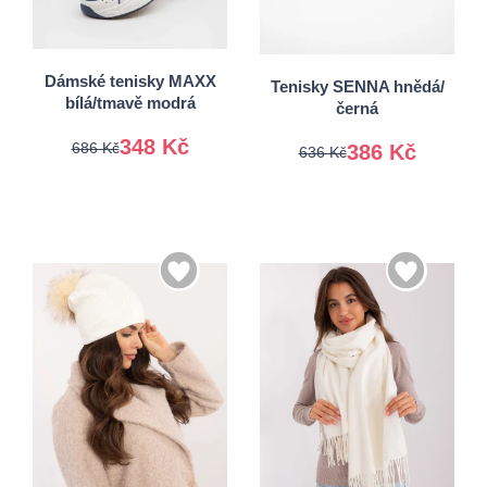
37
38
38
39
39
40
40
41
Dámské tenisky MAXX
Tenisky SENNA hnědá/
bílá/tmavě modrá
černá
348 Kč
686 Kč
386 Kč
636 Kč