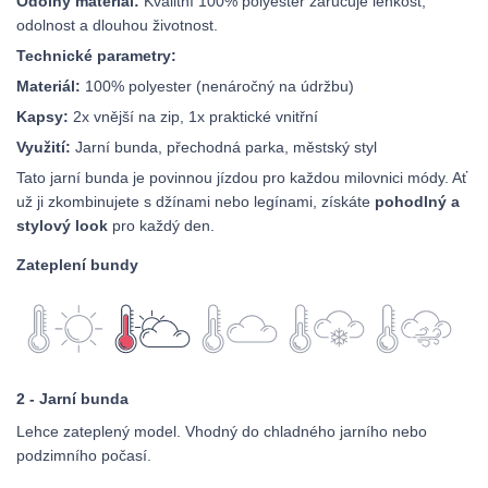
Odolný materiál:
Kvalitní 100% polyester zaručuje lehkost,
odolnost a dlouhou životnost.
Technické parametry:
Materiál:
100% polyester (nenáročný na údržbu)
Kapsy:
2x vnější na zip, 1x praktické vnitřní
Využití:
Jarní bunda, přechodná parka, městský styl
Tato jarní bunda je povinnou jízdou pro každou milovnici módy. Ať
už ji zkombinujete s džínami nebo legínami, získáte
pohodlný a
stylový look
pro každý den.
Zateplení bundy
2 - Jarní bunda
Lehce zateplený model. Vhodný do chladného jarního nebo
podzimního počasí.