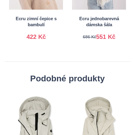
Univerzální
Univerzální
Ecru zimní čepice s
Ecru jednobarevná
bambulí
dámska šála
422 Kč
551 Kč
686 Kč
Podobné produkty