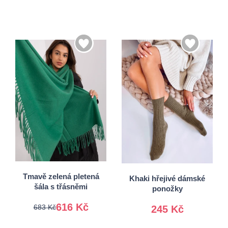
35-38
Univerzální
38-41.
Tmavě zelená pletená
Khaki hřejivé dámské
šála s třásněmi
ponožky
616 Kč
683 Kč
245 Kč