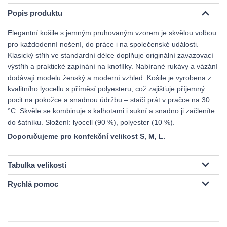
Popis produktu
Elegantní košile s jemným pruhovaným vzorem je skvělou volbou
pro každodenní nošení, do práce i na společenské události.
Klasický střih ve standardní délce doplňuje originální zavazovací
výstřih a praktické zapínání na knoflíky. Nabírané rukávy a vázání
dodávají modelu ženský a moderní vzhled. Košile je vyrobena z
kvalitního lyocellu s příměsí polyesteru, což zajišťuje příjemný
pocit na pokožce a snadnou údržbu – stačí prát v pračce na 30
°C. Skvěle se kombinuje s kalhotami i sukní a snadno ji začleníte
do šatníku. Složení: lyocell (90 %), polyester (10 %).
Doporučujeme pro konfekční velikost S, M, L.
Tabulka velikosti
Rychlá pomoc