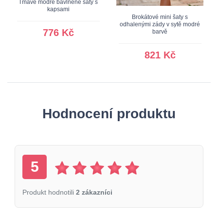
Tmavě modré bavlněné šaty s
kapsami
Brokátové mini šaty s
odhalenými zády v sytě modré
776 Kč
barvě
821 Kč
Hodnocení produktu
5
Produkt hodnotili
2 zákazníci