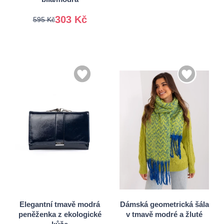
303 Kč
595 Kč
Univerzální
Univerzální
Elegantní tmavě modrá
Dámská geometrická šála
peněženka z ekologické
v tmavě modré a žluté