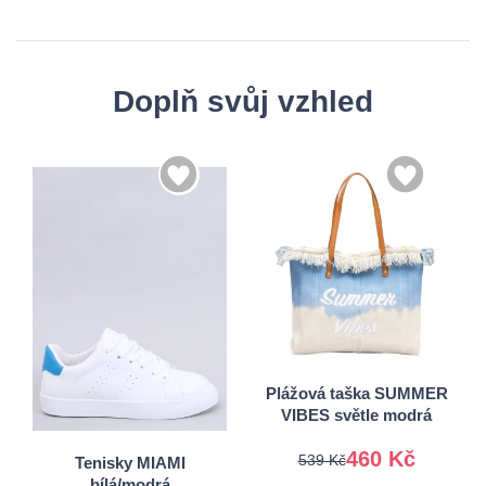
Doplň svůj vzhled
36
37
Univerzální
38
39
Plážová taška SUMMER
VIBES světle modrá
40
41
460 Kč
539 Kč
Tenisky MIAMI
bílá/modrá