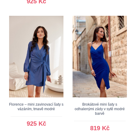
925 Kč
Florence – mini zavinovací šaty s
Brokátové mini šaty s
vázáním, tmavě modré
odhalenými zády v sytě modré
barvě
925 Kč
819 Kč