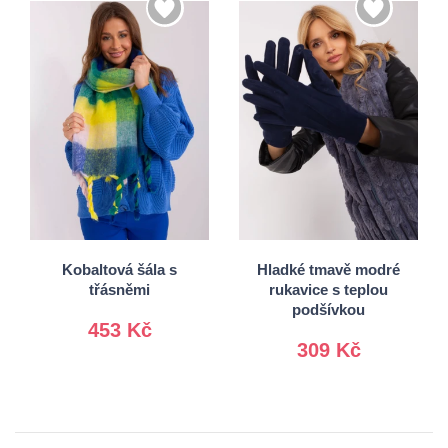
S/M
Univerzální
L/XL
Kobaltová šála s
Hladké tmavě modré
třásněmi
rukavice s teplou
podšívkou
453 Kč
309 Kč