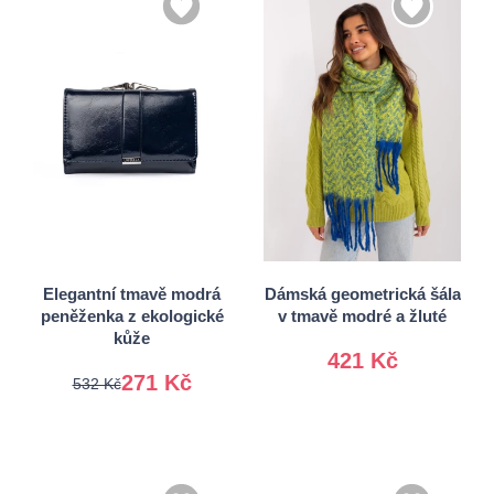
Univerzální
Univerzální
Elegantní tmavě modrá
Dámská geometrická šála
peněženka z ekologické
v tmavě modré a žluté
kůže
421 Kč
271 Kč
532 Kč