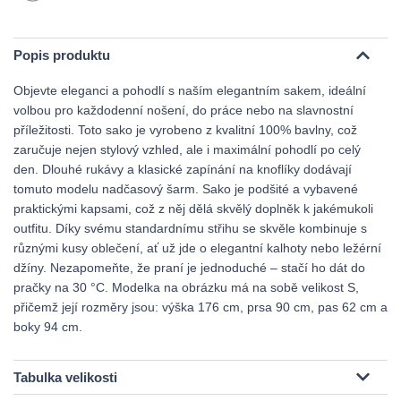
Popis produktu
Objevte eleganci a pohodlí s naším elegantním sakem, ideální
volbou pro každodenní nošení, do práce nebo na slavnostní
příležitosti. Toto sako je vyrobeno z kvalitní 100% bavlny, což
zaručuje nejen stylový vzhled, ale i maximální pohodlí po celý
den. Dlouhé rukávy a klasické zapínání na knoflíky dodávají
tomuto modelu nadčasový šarm. Sako je podšité a vybavené
praktickými kapsami, což z něj dělá skvělý doplněk k jakémukoli
outfitu. Díky svému standardnímu střihu se skvěle kombinuje s
různými kusy oblečení, ať už jde o elegantní kalhoty nebo ležérní
džíny. Nezapomeňte, že praní je jednoduché – stačí ho dát do
pračky na 30 °C. Modelka na obrázku má na sobě velikost S,
přičemž její rozměry jsou: výška 176 cm, prsa 90 cm, pas 62 cm a
boky 94 cm.
Tabulka velikosti