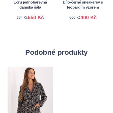
Ecru jednobarevná
Bílo-černé sneakersy s
dámska šála
leopardím vzorem
550 Kč
400 Kč
684 Kč
660 Kč
Podobné produkty