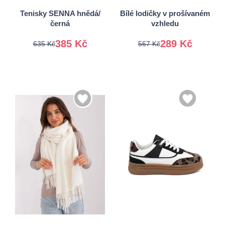
Tenisky SENNA hnědá/
Bílé lodičky v prošívaném
černá
vzhledu
385 Kč
289 Kč
635 Kč
567 Kč
Univerzální
41