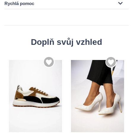
Rychlá pomoc
Doplň svůj vzhled
36
37
36
37
38
39
38
39
40
41
40
41