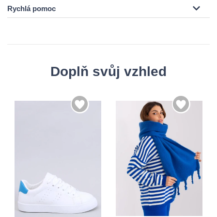
Rychlá pomoc
Doplň svůj vzhled
36
37
38
39
Univerzální