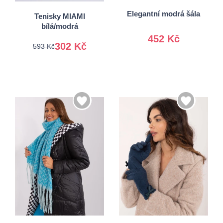
40
41
Elegantní modrá šála
Tenisky MIAMI
bílá/modrá
452 Kč
302 Kč
593 Kč
S/M
Univerzální
L/XL