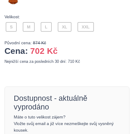
Velikost:
S
M
L
XL
XXL
Původní cena:
874 Kč
Cena:
702
Kč
Nejnižší cena za posledních 30 dní: 710 Kč
Dostupnost - aktuálně
vyprodáno
Máte o tuto velikost zájem?
Vložte svůj email a již více nezmeškejte svůj vysněný
kousek.