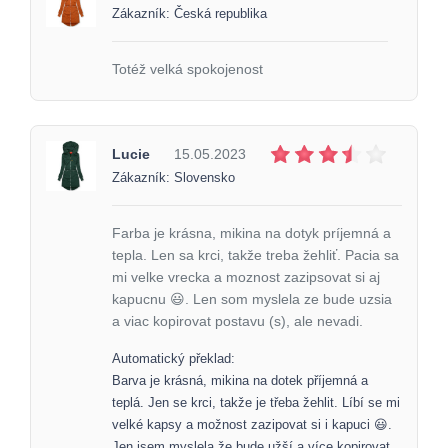
Zákazník: Česká republika
Totéž velká spokojenost
Lucie
15.05.2023
Zákazník: Slovensko
Farba je krásna, mikina na dotyk príjemná a
tepla. Len sa krci, takže treba žehliť. Pacia sa
mi velke vrecka a moznost zazipsovat si aj
kapucnu 😃. Len som myslela ze bude uzsia
a viac kopirovat postavu (s), ale nevadi.
Automatický překlad:
Barva je krásná, mikina na dotek příjemná a
teplá. Jen se krci, takže je třeba žehlit. Líbí se mi
velké kapsy a možnost zazipovat si i kapuci 😃.
Jen jsem myslela že bude užší a více kopirovat