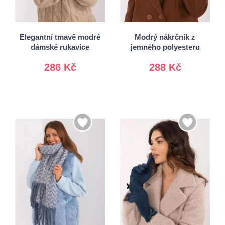
S/M
L/XL
Univerzální
Elegantní tmavě modré
Modrý nákrčník z
dámské rukavice
jemného polyesteru
286 Kč
288 Kč
S/M