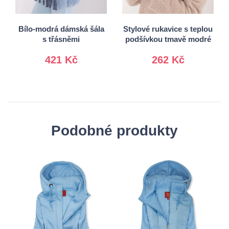
Univerzální
L/XL
Bílo-modrá dámská šála
Stylové rukavice s teplou
s třásněmi
podšívkou tmavě modré
421 Kč
262 Kč
Podobné produkty