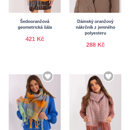
Univerzální
Univerzální
Šedooranžová
Dámský oranžový
geometrická šála
nákrčník z jemného
polyesteru
421 Kč
288 Kč