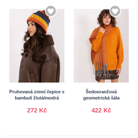
Univerzální
Univerzální
Pruhovaná zimní čepice s
Šedooranžová
bambulí žlutá/modrá
geometrická šála
272 Kč
422 Kč