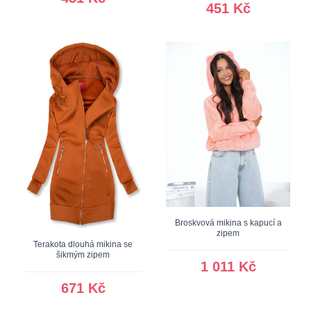
451 Kč
Broskvová mikina s kapucí a
zipem
Terakota dlouhá mikina se
šikmým zipem
1 011 Kč
671 Kč