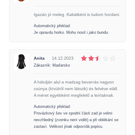
Igazán jó meleg. Kabátként is tudom hordani.
Automatický překlad:
Je opravdu horko. Mohu nosit i jako bundu.
Anita
14.12.2023
Zákazník: Maďarsko
A hátulján alul a madzag bevarrás nagyon
csúnya (kívülről nem látszik) és felvéve eláll.
A méret egyébként megfelelő a leírtaknak.
Automatický překlad:
Provázkový šev ve spodní části zad je velmi
nevzhledný (zvenku není vidět) a při oblékání se
zastaví. Velikost jinak odpovídá popisu.