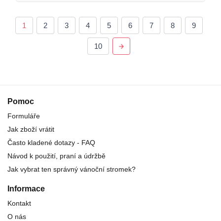
1
2
3
4
5
6
7
8
9
10
Pomoc
Formuláře
Jak zboží vrátit
Často kladené dotazy - FAQ
Návod k použití, praní a údržbě
Jak vybrat ten správný vánoční stromek?
Informace
Kontakt
O nás