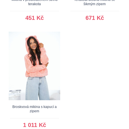
terakota
šikmým zipem
451 Kč
671 Kč
Broskvová mikina s kapucí a
zipem
1 011 Kč