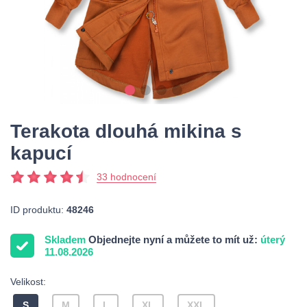
Terakota dlouhá mikina s
kapucí
33 hodnocení
ID produktu:
48246
Skladem
Objednejte nyní a můžete to mít už:
úterý
11.08.2026
Velikost:
S
M
L
XL
XXL