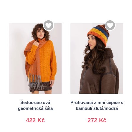
Univerzální
Univerzální
Šedooranžová
Pruhovaná zimní čepice s
geometrická šála
bambulí žlutá/modrá
422 Kč
272 Kč