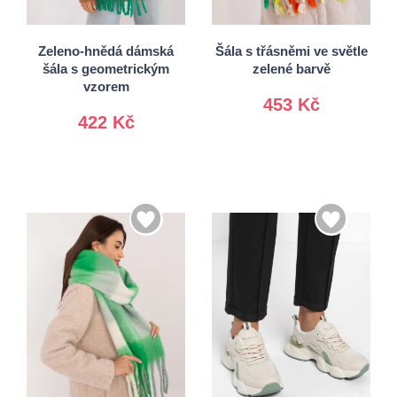
Univerzální
Univerzální
Zeleno-hnědá dámská
Šála s třásněmi ve světle
šála s geometrickým
zelené barvě
vzorem
453 Kč
422 Kč
36
37
38
39