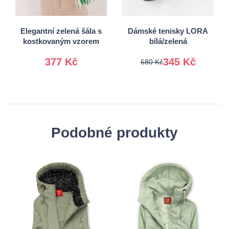
Univerzální
40
41
Elegantní zelená šála s
Dámské tenisky LORA
kostkovaným vzorem
bílá/zelená
377 Kč
345 Kč
680 Kč
Podobné produkty