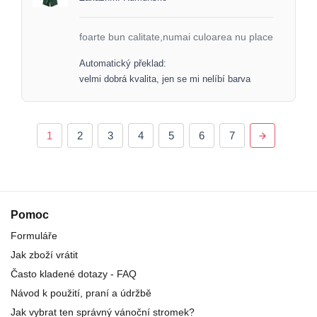
foarte bun calitate,numai culoarea nu place
Automatický překlad:
velmi dobrá kvalita, jen se mi nelíbí barva
1
2
3
4
5
6
7
Pomoc
Formuláře
Jak zboží vrátit
Často kladené dotazy - FAQ
Návod k použití, praní a údržbě
Jak vybrat ten správný vánoční stromek?