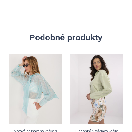
Podobné produkty
Mátová pruhovaná košile s
Elegantní pistáciová košile