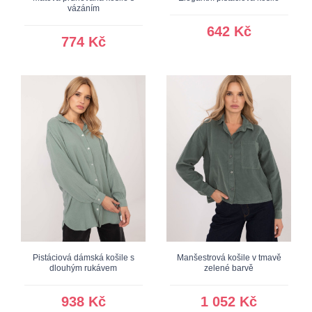
vázáním
642 Kč
774 Kč
Pistáciová dámská košile s
Manšestrová košile v tmavě
dlouhým rukávem
zelené barvě
938 Kč
1 052 Kč