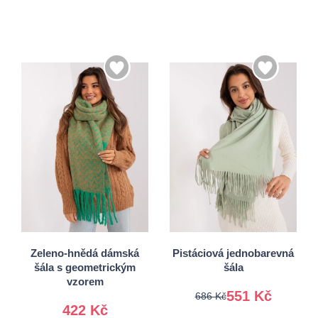
Univerzální
Univerzální
Zeleno-hnědá dámská
Pistáciová jednobarevná
šála s geometrickým
šála
vzorem
551 Kč
686 Kč
422 Kč