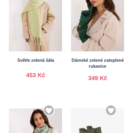
S/M
Univerzální
L/XL
Světle zelená šála
Dámské zelené zateplené
rukavice
453 Kč
349 Kč