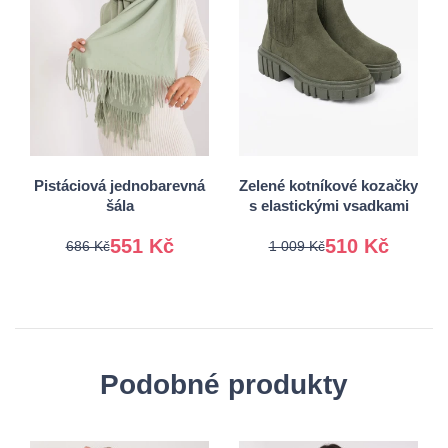
36
37
38
39
Univerzální
40
41
Pistáciová jednobarevná
Zelené kotníkové kozačky
šála
s elastickými vsadkami
551 Kč
510 Kč
686 Kč
1 009 Kč
Podobné produkty