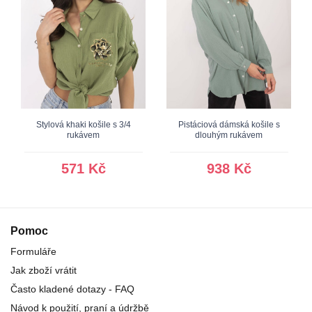
Stylová khaki košile s 3/4
Pistáciová dámská košile s
rukávem
dlouhým rukávem
571 Kč
938 Kč
Pomoc
Formuláře
Jak zboží vrátit
Často kladené dotazy - FAQ
Návod k použití, praní a údržbě