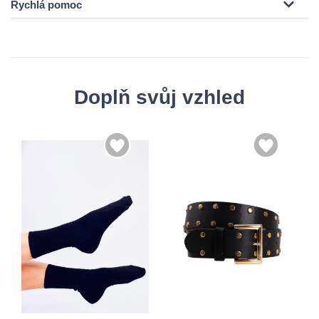
Rychlá pomoc
Doplň svůj vzhled
S
M
35-38
L
38-41