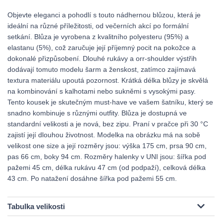
Objevte eleganci a pohodlí s touto nádhernou blůzou, která je
ideální na různé příležitosti, od večerních akcí po formální
setkání. Blůza je vyrobena z kvalitního polyesteru (95%) a
elastanu (5%), což zaručuje její příjemný pocit na pokožce a
dokonalé přizpůsobení. Dlouhé rukávy a orr-shoulder výstřih
dodávají tomuto modelu šarm a ženskost, zatímco zajímavá
textura materiálu upoutá pozornost. Krátká délka blůzy je skvělá
na kombinování s kalhotami nebo sukněmi s vysokými pasy.
Tento kousek je skutečným must-have ve vašem šatníku, který se
snadno kombinuje s různými outfity. Blůza je dostupná ve
standardní velikosti a je nová, bez zipu. Praní v pračce při 30 °C
zajistí její dlouhou životnost. Modelka na obrázku má na sobě
velikost one size a její rozměry jsou: výška 175 cm, prsa 90 cm,
pas 66 cm, boky 94 cm. Rozměry halenky v UNI jsou: šířka pod
pažemi 45 cm, délka rukávu 47 cm (od podpaží), celková délka
43 cm. Po natažení dosáhne šířka pod pažemi 55 cm.
Tabulka velikosti