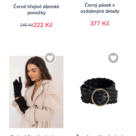
Černý pásek s
Černé hřejivé dámské
ozdobnými detaily
ponožky
377 Kč
222 Kč
245 Kč
S/M
Univerzální
L/XL