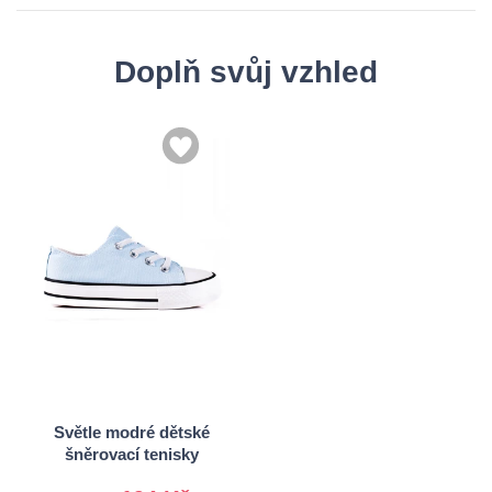
Doplň svůj vzhled
25
28
29
Světle modré dětské
šněrovací tenisky