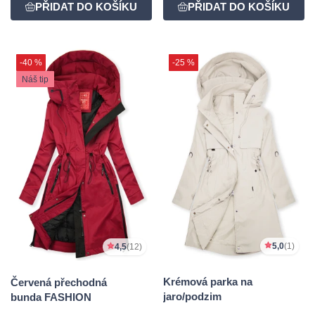
-40 %
-25 %
Náš tip
5,0
(1)
4,5
(12)
Krémová parka na
Červená přechodná
jaro/podzim
bunda FASHION