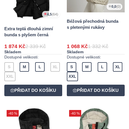
0,0
(0)
4,5
(64)
Béžová přechodná bunda
s pletenými rukávy
Extra teplá dlouhá zimní
bunda s plyšem černá
1 874 Kč
2 339 Kč
1 068 Kč
1 332 Kč
Skladem
Skladem
Dostupné velikosti:
Dostupné velikosti:
S
M
L
XL
S
M
L
XL
XXL
XXL
-40 %
-40 %