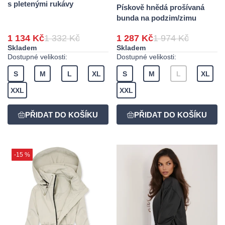
s pletenými rukávy
Pískově hnědá prošívaná
bunda na podzim/zimu
1 134 Kč
1 332 Kč
1 287 Kč
1 974 Kč
Skladem
Skladem
Dostupné velikosti:
Dostupné velikosti:
S
M
L
XL
S
M
L
XL
XXL
XXL
-15 %