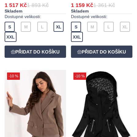
1 517 Kč
1 893 Kč
1 159 Kč
1 361 Kč
Skladem
Skladem
Dostupné velikosti:
Dostupné velikosti:
S
M
L
XL
S
M
L
XL
XXL
XXL
-10 %
-10 %