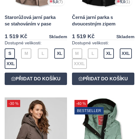
5,0
(7)
5,0
(1)
Starorůžová jarní parka
Černá jarní parka s
se stahováním v pase
dvoucestným zipem
1 519 Kč
1 519 Kč
Skladem
Skladem
Dostupné velikosti:
Dostupné velikosti:
S
M
L
XL
M
L
XL
XXL
XXL
XXXL
-30 %
-40 %
BESTSELLER