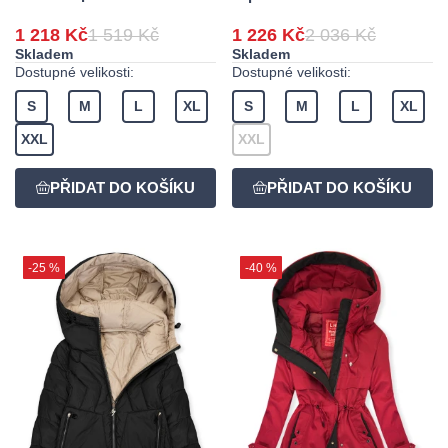
1 218 Kč
1 519 Kč
1 226 Kč
2 036 Kč
Skladem
Skladem
Dostupné velikosti:
Dostupné velikosti:
S
M
L
XL
S
M
L
XL
XXL
XXL
-25 %
-40 %