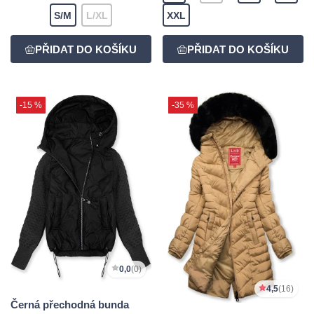
S/M
L/XL
XXL
-15 %
-35 %
0,0
(0)
4,5
(16)
Černá přechodná bunda