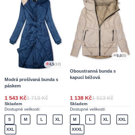
0,0
(0)
4,5
(10)
Oboustranná bunda s
kapucí béžová
Modrá prošívaná bunda s
páskem
1 543 Kč
1 713 Kč
1 138 Kč
1 513 Kč
Skladem
Skladem
Dostupné velikosti:
Dostupné velikosti:
S
M
L
XL
M
L
XL
XXL
XXL
XXXL