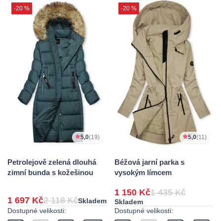
-20 %
-20 %
5,0
(19)
5,0
(11)
Petrolejově zelená dlouhá
Béžová jarní parka s
zimní bunda s kožešinou
vysokým límcem
1 150 Kč
1 435 Kč
1 697 Kč
2 118 Kč
Skladem
Skladem
Dostupné velikosti:
Dostupné velikosti: