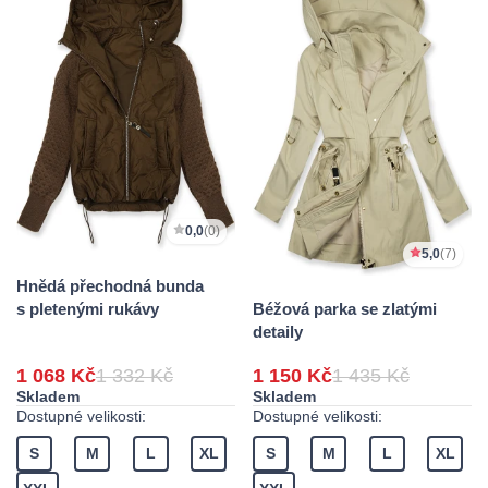
0,0
(0)
5,0
(7)
Hnědá přechodná bunda
Béžová parka se zlatými
s pletenými rukávy
detaily
1 068 Kč
1 332 Kč
1 150 Kč
1 435 Kč
Skladem
Skladem
Dostupné velikosti:
Dostupné velikosti:
S
M
L
XL
S
M
L
XL