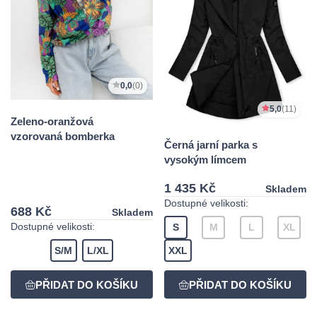
0,0
(0)
5,0
(11)
Zeleno-oranžová
vzorovaná bomberka
Černá jarní parka s
vysokým límcem
1 435 Kč
Skladem
Dostupné velikosti:
688 Kč
Skladem
Dostupné velikosti:
S
M
L
XL
S/M
L/XL
XXL