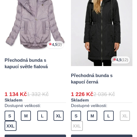
4,5
(2)
Přechodná bunda s
4,5
(12)
kapucí světle fialová
Přechodná bunda s
kapucí černá
1 134 Kč
1 332 Kč
1 226 Kč
2 036 Kč
Skladem
Skladem
Dostupné velikosti:
Dostupné velikosti:
S
M
L
XL
S
M
L
XL
XXL
XXL