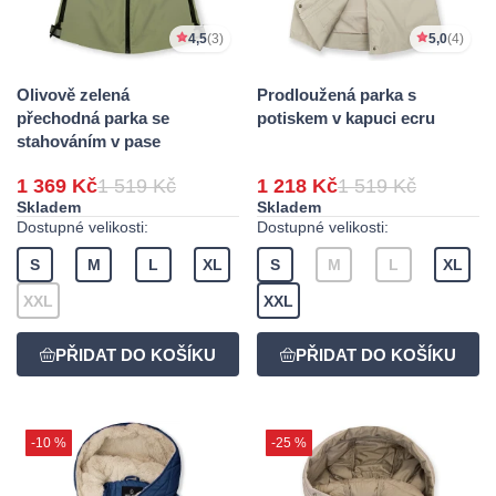
4,5
(3)
5,0
(4)
Olivově zelená
Prodloužená parka s
přechodná parka se
potiskem v kapuci ecru
stahováním v pase
1 369 Kč
1 519 Kč
1 218 Kč
1 519 Kč
Skladem
Skladem
Dostupné velikosti:
Dostupné velikosti:
S
M
L
XL
S
M
L
XL
XXL
XXL
-10 %
-25 %