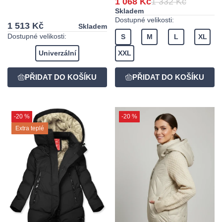
1 068 Kč
1 332 Kč
Skladem
Dostupné velikosti:
1 513 Kč
Skladem
Dostupné velikosti:
S
M
L
XL
Univerzální
XXL
-20 %
-20 %
Extra teplé