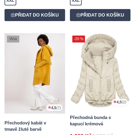
XXL
XXL
Vlna
-20 %
4,5
(2)
4,5
(7)
Přechodná bunda s
Přechodový kabát v
kapucí krémová
tmavě žluté barvě