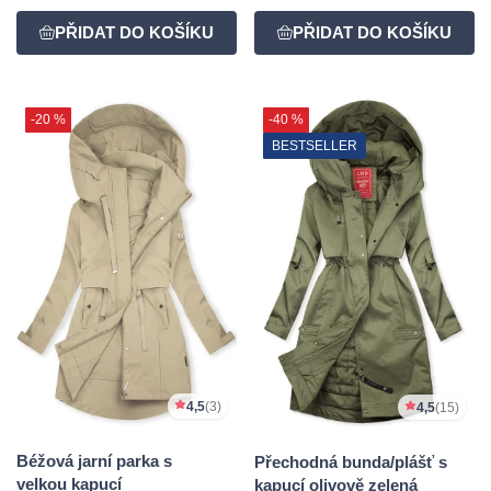
-20 %
-40 %
BESTSELLER
4,5
(3)
4,5
(15)
Béžová jarní parka s
Přechodná bunda/plášť s
velkou kapucí
kapucí olivově zelená