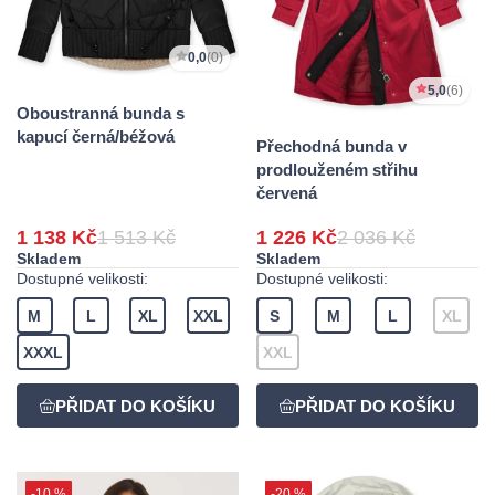
0,0
(0)
5,0
(6)
Oboustranná bunda s
kapucí černá/béžová
Přechodná bunda v
prodlouženém střihu
červená
1 138 Kč
1 513 Kč
1 226 Kč
2 036 Kč
Skladem
Skladem
Dostupné velikosti:
Dostupné velikosti:
M
L
XL
XXL
S
M
L
XL
XXXL
XXL
-10 %
-20 %