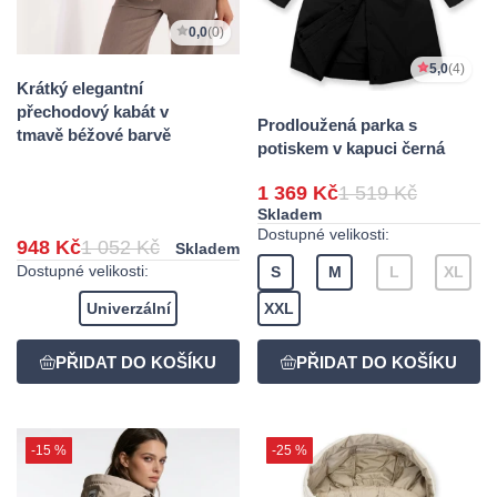
0,0
(0)
5,0
(4)
Krátký elegantní
přechodový kabát v
Prodloužená parka s
tmavě béžové barvě
potiskem v kapuci černá
1 369 Kč
1 519 Kč
Skladem
Dostupné velikosti:
948 Kč
1 052 Kč
Skladem
Dostupné velikosti:
S
M
L
XL
Univerzální
XXL
-15 %
-25 %