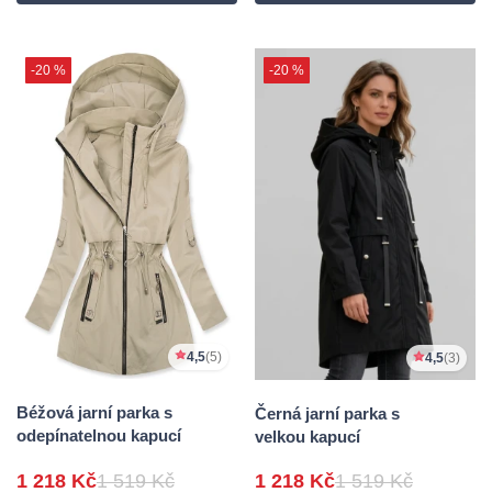
-20 %
-20 %
4,5
(5)
4,5
(3)
Béžová jarní parka s
Černá jarní parka s
odepínatelnou kapucí
velkou kapucí
1 218 Kč
1 519 Kč
1 218 Kč
1 519 Kč