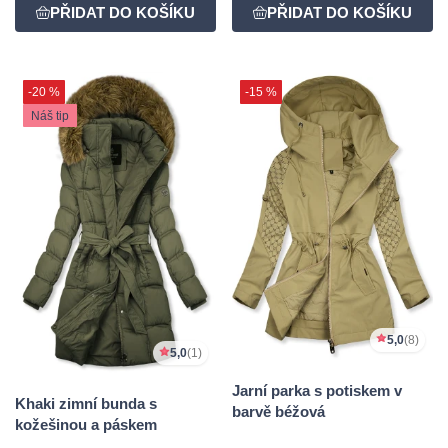
-20 %
-15 %
Náš tip
5,0
(8)
5,0
(1)
Jarní parka s potiskem v
Khaki zimní bunda s
barvě béžová
kožešinou a páskem