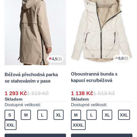
0,0
(0)
4,5
(3)
Oboustranná bunda s
Béžová přechodná parka
kapucí ecru/béžová
se stahováním v pase
1 293 Kč
1 519 Kč
1 138 Kč
1 513 Kč
Skladem
Skladem
Dostupné velikosti:
Dostupné velikosti:
S
M
L
XL
M
L
XL
XXL
XXL
XXXL