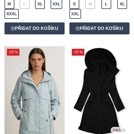
M
L
XL
XXL
S
M
L
XL
XXXL
XXL
-25 %
-10 %
4,5
(3)