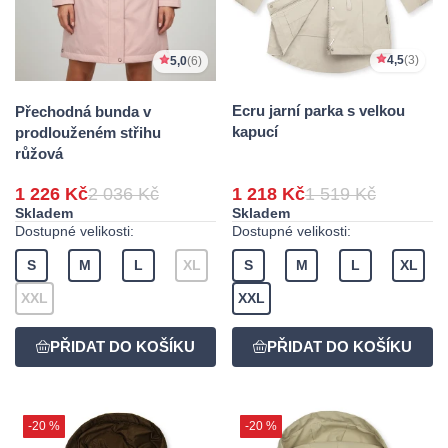
4,5
(3)
5,0
(6)
Ecru jarní parka s velkou
Přechodná bunda v
kapucí
prodlouženém střihu
růžová
1 226 Kč
2 036 Kč
1 218 Kč
1 519 Kč
Skladem
Skladem
Dostupné velikosti:
Dostupné velikosti:
S
M
L
XL
S
M
L
XL
XXL
XXL
-20 %
-20 %