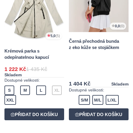
0,0
(0)
5,0
(5)
Černá přechodná bunda
z eko kůže se stojáčkem
Krémová parka s
odepínatelnou kapucí
1 222 Kč
1 435 Kč
Skladem
Dostupné velikosti:
1 404 Kč
Skladem
Dostupné velikosti:
S
M
L
XL
XXL
S/M
M/L
L/XL