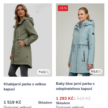
-15 %
4,5
(5)
4,5
(3)
Baby blue jarní parka s
Khakijarní parka s velkou
odepínatelnou kapucí
kapucí
1 293 Kč
1 519 Kč
1 519 Kč
Skladem
Skladem
Dostupné velikosti:
Dostupné velikosti: