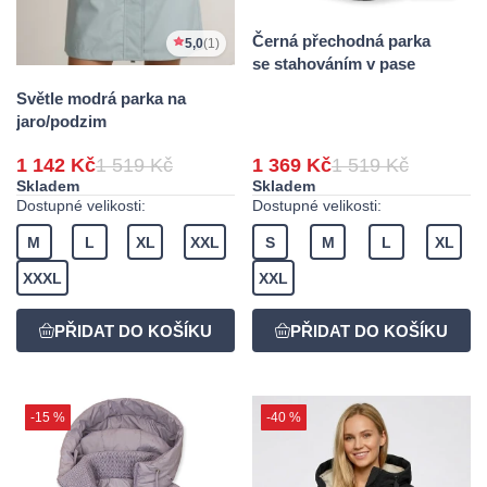
Černá přechodná parka
5,0
(1)
se stahováním v pase
Světle modrá parka na
jaro/podzim
1 142 Kč
1 519 Kč
1 369 Kč
1 519 Kč
Skladem
Skladem
Dostupné velikosti:
Dostupné velikosti:
M
L
XL
XXL
S
M
L
XL
XXXL
XXL
-15 %
-40 %