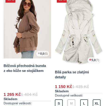
0,0
(0)
5,0
(7)
Béžová přechodná bunda
z eko kůže se stojáčkem
Bílá parka se zlatými
detaily
1 150 Kč
1 435 Kč
Skladem
1 265 Kč
1 404 Kč
Dostupné velikosti:
Skladem
Dostupné velikosti:
S
M
L
XL