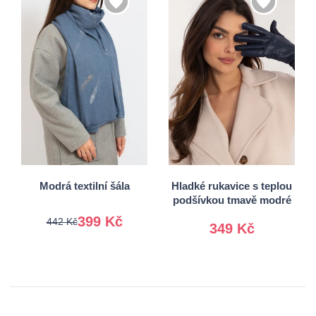
S/M
Univerzální
L/XL
Modrá textilní šála
Hladké rukavice s teplou
podšívkou tmavě modré
399 Kč
442 Kč
349 Kč