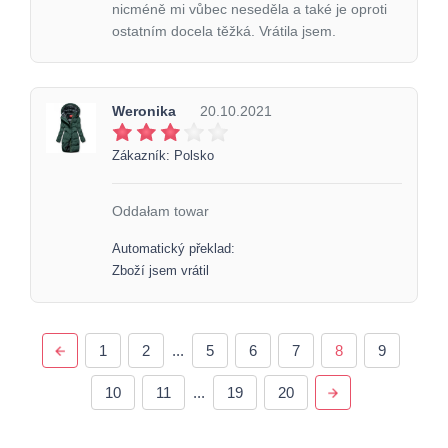
nicméně mi vůbec neseděla a také je oproti
ostatním docela těžká. Vrátila jsem.
Weronika
20.10.2021
Zákazník: Polsko
Oddałam towar
Automatický překlad:
Zboží jsem vrátil
1
2
...
5
6
7
8
9
10
11
...
19
20