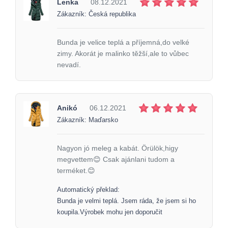
Lenka
08.12.2021
Zákazník: Česká republika
Bunda je velice teplá a příjemná,do velké
zimy. Akorát je malinko těžší,ale to vůbec
nevadí.
Anikó
06.12.2021
Zákazník: Maďarsko
Nagyon jó meleg a kabát. Örülök,higy
megvettem😊 Csak ajánlani tudom a
terméket.😊
Automatický překlad:
Bunda je velmi teplá. Jsem ráda, že jsem si ho
koupila.Výrobek mohu jen doporučit