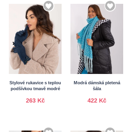
S/M
L/XL
Univerzální
Stylové rukavice s teplou
Modrá dámská pletená
podšívkou tmavě modré
šála
263 Kč
422 Kč