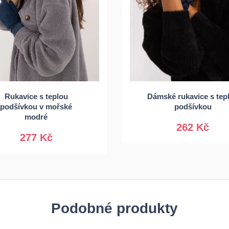
Rukavice s teplou
Dámské rukavice s tep
S/M
L/XL
podšívkou v mořské
podšívkou
S/M
L/XL
modré
262 Kč
277 Kč
Podobné produkty