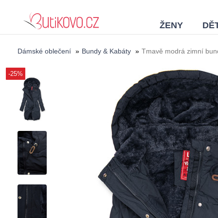
ŽENY
DĚT
Dámské oblečení
»
Bundy & Kabáty
»
Tmavě modrá zimní bund
-25%