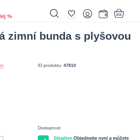
ej %
 zimní bunda s plyšovou
Nákupní košík je prázdný.
ID produktu:
47810
ní
Dostupnost:
Skladem
Objednejte nyní a můžete