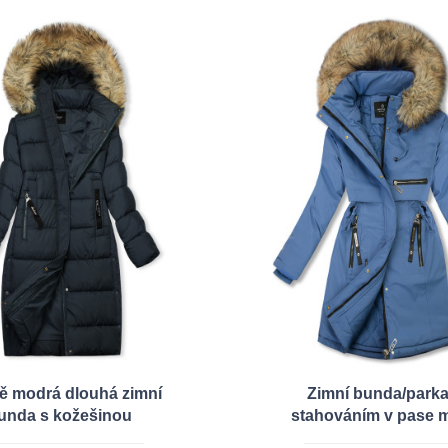
 modrá dlouhá zimní
Zimní bunda/parka
unda s kožešinou
stahováním v pase 