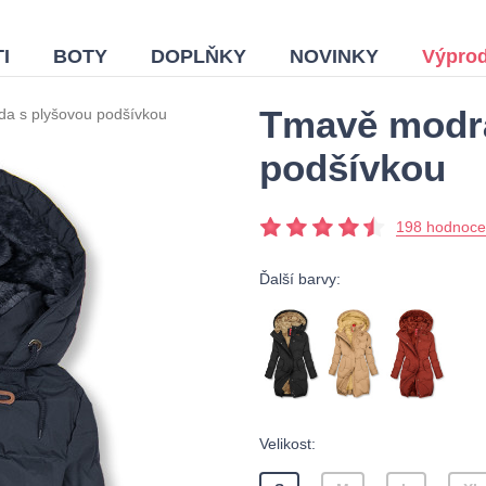
I
BOTY
DOPLŇKY
NOVINKY
Výprod
Tmavě modrá
a s plyšovou podšívkou
podšívkou
198 hodnoce
Ďalší barvy:
Velikost: