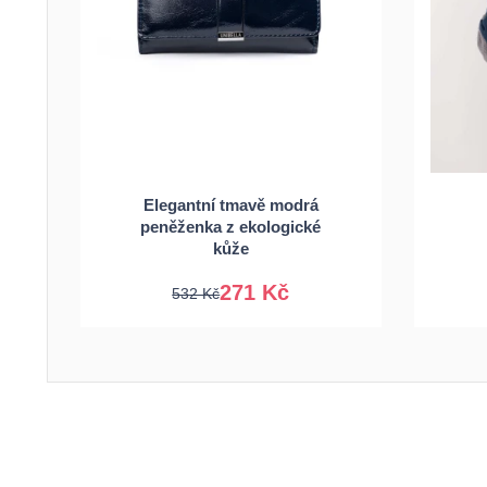
Elegantní tmavě modrá
peněženka z ekologické
Univerzální
kůže
271 Kč
532 Kč