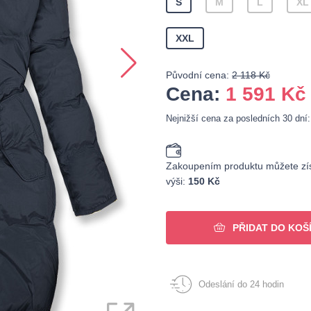
S
M
L
XL
XXL
Původní cena:
2 118 Kč
Cena:
1 591
Kč
Nejnižší cena za posledních 30 dní
Zakoupením produktu můžete zís
výši:
150 Kč
PŘIDAT DO KOŠ
Odeslání do 24 hodin