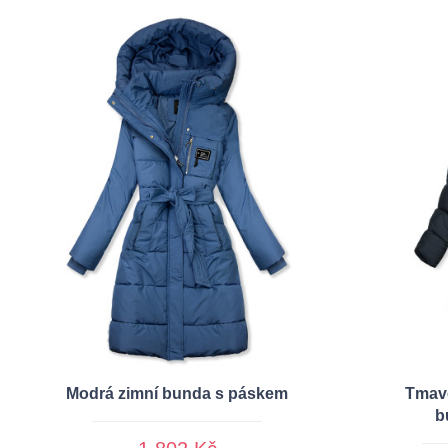
Modrá zimní bunda s páskem
Tmavě
b