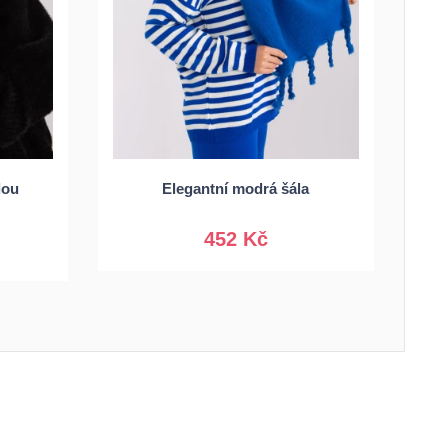
Univerzální
lou
Elegantní modrá šála
452 Kč