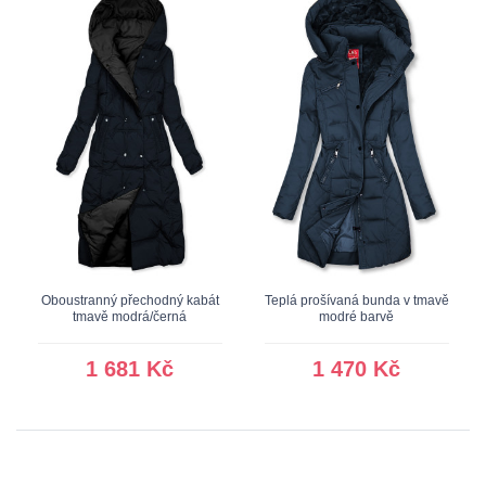
Oboustranný přechodný kabát
Teplá prošívaná bunda v tmavě
tmavě modrá/černá
modré barvě
1 681 Kč
1 470 Kč