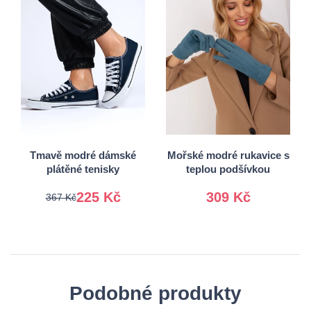
36
37
38
39
S/M
40
41
L/XL
Tmavě modré dámské
Mořské modré rukavice s
plátěné tenisky
teplou podšívkou
225 Kč
309 Kč
367 Kč
Podobné produkty