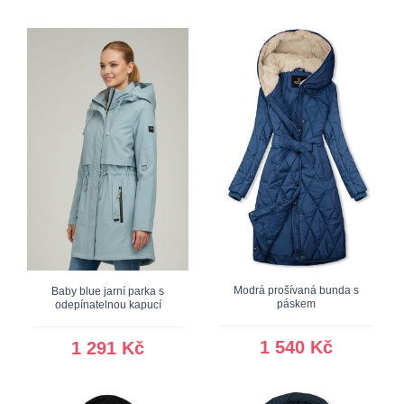
Modrá prošívaná bunda s
Baby blue jarní parka s
páskem
odepínatelnou kapucí
1 540 Kč
1 291 Kč