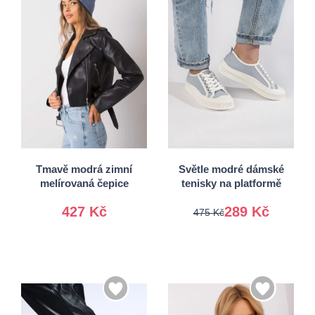
37
38
Univerzální
39
Tmavě modrá zimní
Světle modré dámské
melírovaná čepice
tenisky na platformě
427 Kč
289 Kč
475 Kč