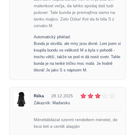
malenkost večja, da lahko spodaj daš tudi
pulover. Tale bunda je premajhna samo na
tanko majico. Zelo Ozka! Kot da bi bila S z
oznako M.
Automatický překlad:
Bunda je skvělá, ale míry jsou divné. Loni jsem si
koupila bundu ve velikosti M a byla v pohodě -
trochu větší, takže se pod ni dá nosit svetr. Tahle
bunda je na tenké tričko moc malá. Je hodně
těsná! Je jako S s nápisem M.
Réka
28.12.2025
Zákazník: Maďarsko
Mérettáblázat szerint rendeltem méretet, de
kicsi lett a centik alapján