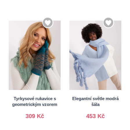
S/M
L/XL
Univerzální
Tyrkysové rukavice s
Elegantní světle modrá
geometrickým vzorem
šála
309 Kč
453 Kč