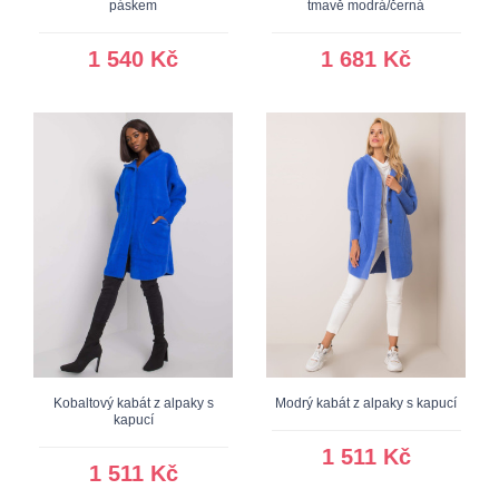
páskem
tmavě modrá/černá
1 540 Kč
1 681 Kč
Kobaltový kabát z alpaky s
Modrý kabát z alpaky s kapucí
kapucí
1 511 Kč
1 511 Kč