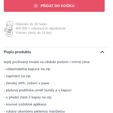
PŘIDAT DO KOŠÍKU
Odeslání do 24 hodin
400 000 + odeslaných objednávek
Vrácení zboží do 14 dnů
Popis produktu
teplý prošívaný model na období podzim / mírná zima
- odepínatelná kapuce na zip
- zapínání na zip
- ženský střih, zúžení v pase
- plyšová podšívka uvnitř bundy a v kapuci
- v přední části 2 kapsy na zip
- kovové ozdobné aplikace
- rukávy ukončeny pletenou manžetou