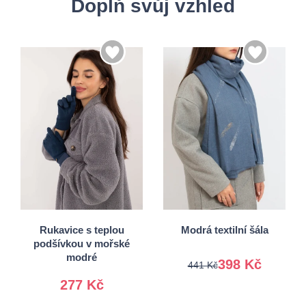
Doplň svůj vzhled
S/M
Univerzální
L/XL
Rukavice s teplou
Modrá textilní šála
podšívkou v mořské
modré
398 Kč
441 Kč
277 Kč