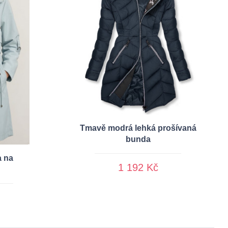
Tmavě modrá lehká prošívaná
bunda
a na
1 192 Kč