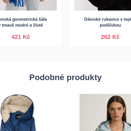
mská geometrická šála
Dámské rukavice s tep
Univerzální
S/M
L/XL
v tmavě modré a žluté
podšívkou
421 Kč
262 Kč
Podobné produkty