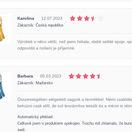
Karolina
12.07.2023
Zákazník: Česká republika
Výrobek o něco větší, než jsem čekala, slabě sešité spoje, sp
odpovídá a nošení je příjemné.
Barbara
05.03.2023
Zákazník: Maďarsko
Összességében elégedett vagyok a termékkel. Némi csalódást 
behúzni csak elől, de ezt leszámítva tetszik és a méret is sti
Automatický překlad:
Celkově jsem s produktem spokojen. Trochu mě zklamalo, že bunda n
sedí.