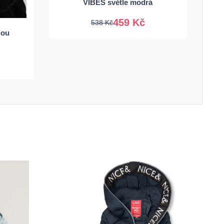
VIBES světle modrá
459 Kč
538 Kč
lou