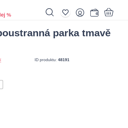
ej %
boustranná parka tmavě
Nákupní košík je prázdný.
ID produktu:
48191
í