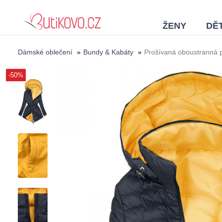
ŽENY
DĚT
Dámské oblečení
»
Bundy & Kabáty
»
Prošívaná oboustranná 
-50%