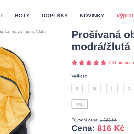
I
BOTY
DOPLŇKY
NOVINKY
Výprod
Prošívaná o
parka tmavě modrá/žlutá
modrá/žlutá
23 hodnocen
Velikost:
S
M
L
XL
XXL
Původní cena:
1 622 Kč
Cena:
816
Kč