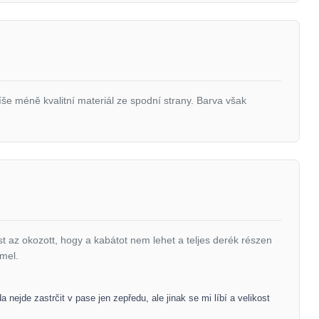
íše méně kvalitní materiál ze spodní strany. Barva však
az okozott, hogy a kabátot nem lehet a teljes derék részen
mmel.
ejde zastrčit v pase jen zepředu, ale jinak se mi líbí a velikost