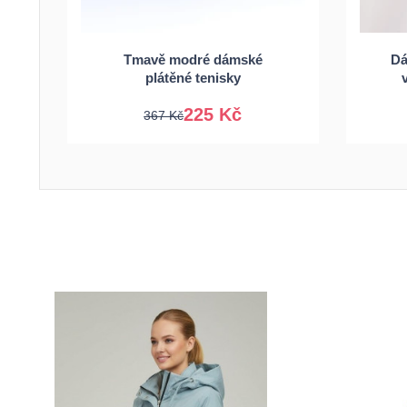
36
37
38
39
Tmavě modré dámské
Dá
40
41
plátěné tenisky
225 Kč
367 Kč