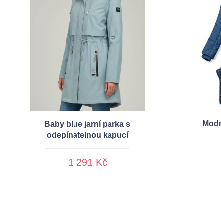
Modr
Baby blue jarní parka s
odepínatelnou kapucí
1 291 Kč