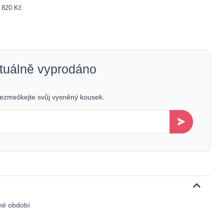
: 820 Kč
ktuálně vyprodáno
 nezmeškejte svůj vysněný kousek.
né období