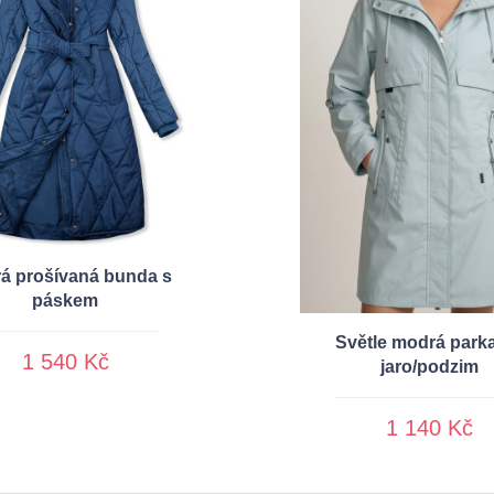
á prošívaná bunda s
páskem
Světle modrá park
1 540 Kč
jaro/podzim
1 140 Kč