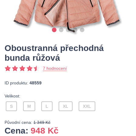
Oboustranná přechodná
bunda růžová
7 hodnocení
ID produktu:
48559
Velikost:
S
M
L
XL
XXL
Původní cena:
1 349 Kč
Cena:
948
Kč