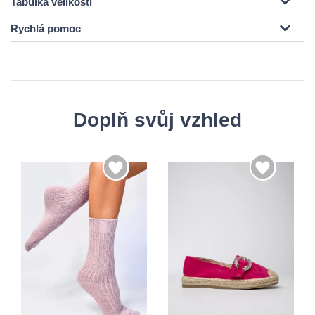
Tabulka velikosti
Rychlá pomoc
Doplň svůj vzhled
36
37
35-38