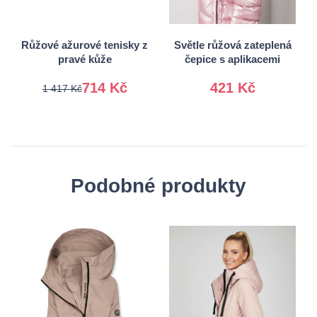
41
Univerzální
Růžové ažurové tenisky z
Světle růžová zateplená
pravé kůže
čepice s aplikacemi
714 Kč
421 Kč
1 417 Kč
Podobné produkty