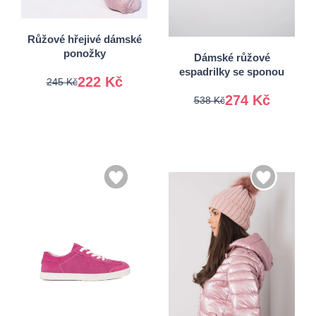
38
39
38-41
40
41
Růžové hřejivé dámské
ponožky
Dámské růžové
espadrilky se sponou
222 Kč
245 Kč
274 Kč
538 Kč