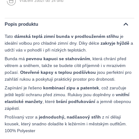
Vrácení zboží do 14 dnů
Popis produktu
Tato
dámská teplá zimní bunda v prodlouženém střihu
je
ideální volbou pro chladné zimní dny. Díky délce
zakryje hýždě
a
udrží vás v pohodlí i při nízkých teplotách.
Bunda má
pevnou kapuci se stahováním
, která chrání před
větrem a sněhem, takže se budete cítit příjemně i v mrazivém
počasí.
Otevřené kapsy s teplou podšívkou
jsou perfektní pro
zahřátí rukou a poskytují praktický prostor pro drobnosti.
Zapínání je řešeno
kombinací zipu a patentek
, což zaručuje
ještě lepší ochranu před zimou. Rukávy jsou doplněny o
vnitřní
elastické manžety
, které
brání podfukování
a jemně obepnou
zápěstí.
Prošívaný vzor a
jednoduchý, nadčasový střih
z ní dělají
kousek, který snadno doladíte k ležérním i městským outfitům.
100% Polyester