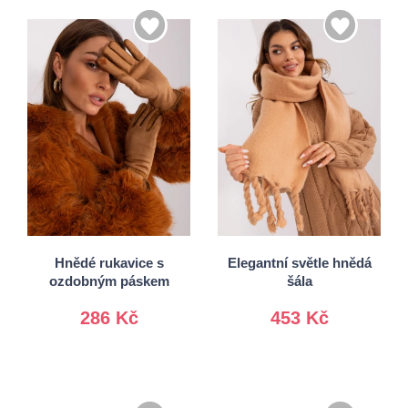
S/M
L/XL
Univerzální
Hnědé rukavice s
Elegantní světle hnědá
ozdobným páskem
šála
286 Kč
453 Kč