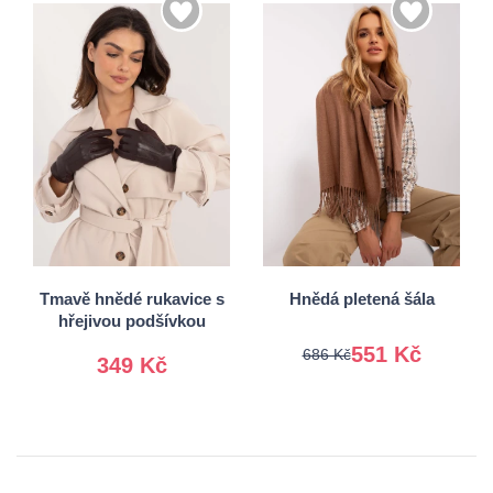
S/M
Univerzální
L/XL
Tmavě hnědé rukavice s
Hnědá pletená šála
hřejivou podšívkou
551 Kč
686 Kč
349 Kč