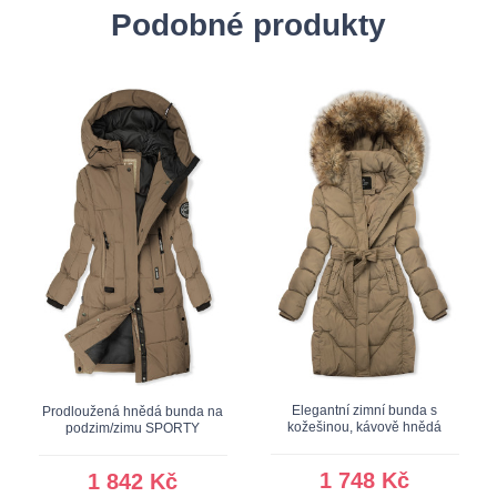
Podobné produkty
Elegantní zimní bunda s
Prodloužená hnědá bunda na
kožešinou, kávově hnědá
podzim/zimu SPORTY
1 748 Kč
1 842 Kč