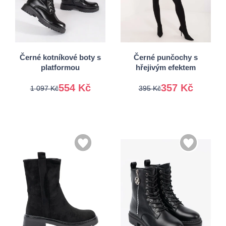
36
37
38
39
S/M
M/L
40
41
L/XL
Černé kotníkové boty s
Černé punčochy s
platformou
hřejivým efektem
554 Kč
357 Kč
1 097 Kč
395 Kč
36
37
36
37