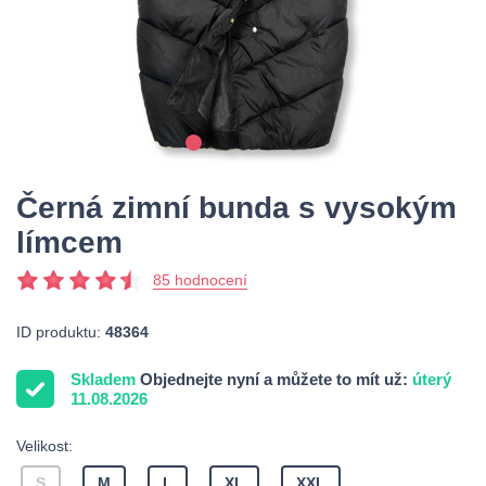
Černá zimní bunda s vysokým
límcem
85 hodnocení
ID produktu:
48364
Skladem
Objednejte nyní a můžete to mít už:
úterý
11.08.2026
Velikost:
S
M
L
XL
XXL