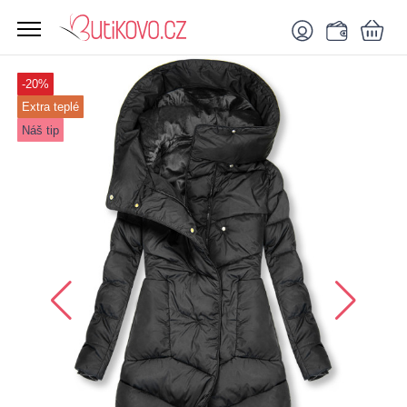
-20%
Extra teplé
Náš tip