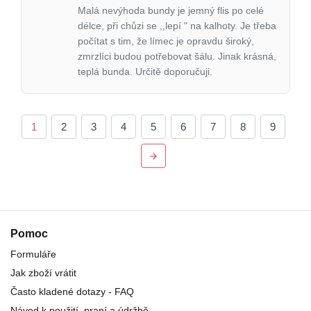
Malá nevýhoda bundy je jemný flis po celé
délce, při chůzi se ,,lepí " na kalhoty. Je třeba
počítat s tim, že límec je opravdu široký,
zmrzlíci budou potřebovat šálu. Jinak krásná,
teplá bunda. Určitě doporučuji.
1
2
3
4
5
6
7
8
9
Pomoc
Formuláře
Jak zboží vrátit
Často kladené dotazy - FAQ
Návod k použití, praní a údržbě