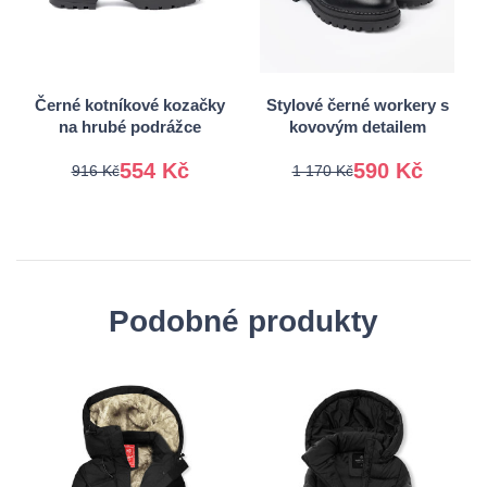
38
39
38
39
40
41
40
41
Černé kotníkové kozačky
Stylové černé workery s
na hrubé podrážce
kovovým detailem
554 Kč
590 Kč
916 Kč
1 170 Kč
Podobné produkty