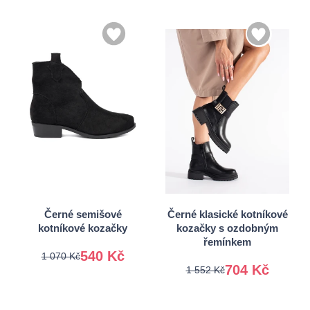
36
37
38
39
36
38
40
41
39
40
Černé semišové
Černé klasické kotníkové
kotníkové kozačky
kozačky s ozdobným
řemínkem
540 Kč
1 070 Kč
704 Kč
1 552 Kč