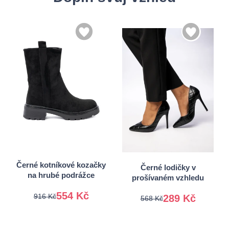
36
37
36
37
38
39
38
39
40
41
40
41
Černé kotníkové kozačky
Černé lodičky v
na hrubé podrážce
prošívaném vzhledu
554 Kč
916 Kč
289 Kč
568 Kč