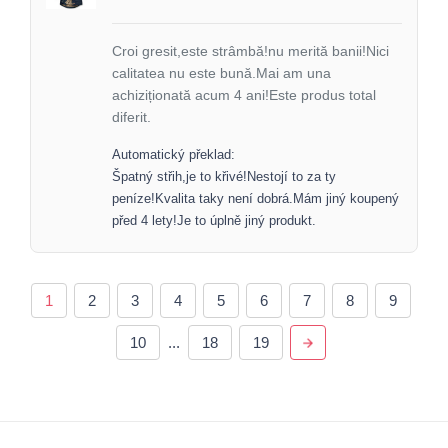
Croi gresit,este strâmbă!nu merită banii!Nici
calitatea nu este bună.Mai am una
achiziționată acum 4 ani!Este produs total
diferit.
Automatický překlad:
Špatný střih,je to křivé!Nestojí to za ty
peníze!Kvalita taky není dobrá.Mám jiný koupený
před 4 lety!Je to úplně jiný produkt.
1
2
3
4
5
6
7
8
9
10
...
18
19