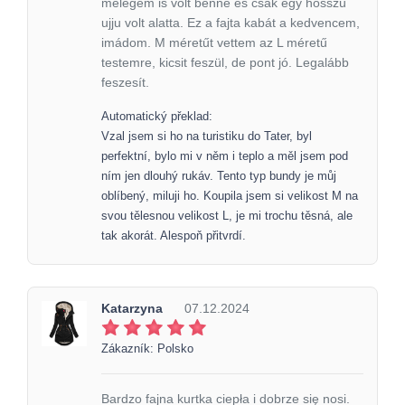
melegem is volt benne és csak egy hosszú
ujju volt alatta. Ez a fajta kabát a kedvencem,
imádom. M méretűt vettem az L méretű
testemre, kicsit feszül, de pont jó. Legalább
feszesít.
Automatický překlad:
Vzal jsem si ho na turistiku do Tater, byl
perfektní, bylo mi v něm i teplo a měl jsem pod
ním jen dlouhý rukáv. Tento typ bundy je můj
oblíbený, miluji ho. Koupila jsem si velikost M na
svou tělesnou velikost L, je mi trochu těsná, ale
tak akorát. Alespoň přitvrdí.
Katarzyna
07.12.2024
Zákazník: Polsko
Bardzo fajna kurtka ciepła i dobrze się nosi.