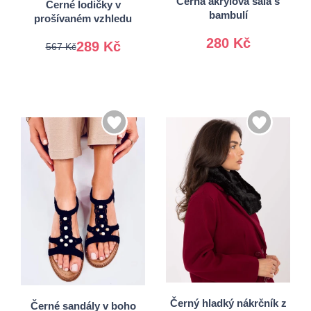
Černá akrylová šála s
Černé lodičky v
bambulí
prošívaném vzhledu
280 Kč
289 Kč
567 Kč
Univerzální
38
39
Černý hladký nákrčník z
Černé sandály v boho