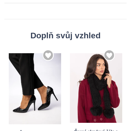
Doplň svůj vzhled
36
37
38
39
Univerzální
40
41