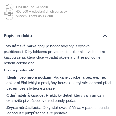
Odeslání do 24 hodin
400 000 + odeslaných objednávek
Vrácení zboží do 14 dnů
Popis produktu
Tato
dámská parka
spojuje nadčasový styl s vysokou
praktičností. Díky lehkému provedení je dokonalou volbou pro
každou ženu, která chce vypadat skvěle a cítit se pohodlně
během celého dne.
Hlavní přednosti:
Ideální pro jaro a podzim:
Parka je vyrobena
bez výplně
,
což z ní činí lehký a prodyšný kousek, který vás ochrání před
větrem bez zbytečné zátěže.
Odnímatelná kapuce:
Praktický detail, který vám umožní
okamžitě přizpůsobit vzhled bundy počasí.
Zvýrazněná silueta:
Díky stahovací šňůrce v pase si bundu
jednoduše přizpůsobíte své postavě.