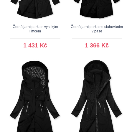
Černá jarní parka s vysokým
Černá jarní parka se stahováním
límcem
v pase
1 431 Kč
1 366 Kč