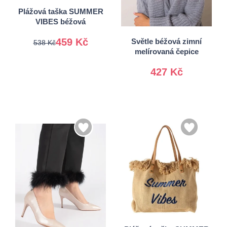
Plážová taška SUMMER
VIBES béžová
Univerzální
459 Kč
Světle béžová zimní
538 Kč
melírovaná čepice
427 Kč
Univerzální