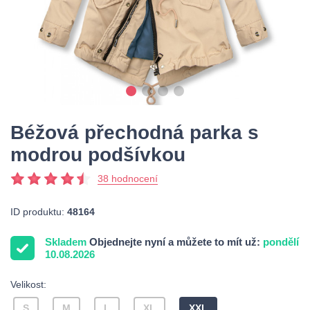
Béžová přechodná parka s
modrou podšívkou
38 hodnocení
ID produktu:
48164
Skladem
Objednejte nyní a můžete to mít už:
pondělí
10.08.2026
Velikost:
S
M
L
XL
XXL