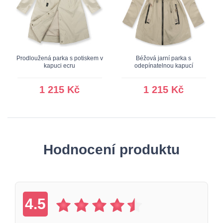
Prodloužená parka s potiskem v
Béžová jarní parka s
kapuci ecru
odepínatelnou kapucí
1 215 Kč
1 215 Kč
Hodnocení produktu
4.5