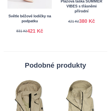
Plážová taška SUMMER
VIBES s třásněmi
39
40
přírodní
Světle béžové lodičky na
380 Kč
podpatku
421 Kč
421 Kč
831 Kč
Podobné produkty