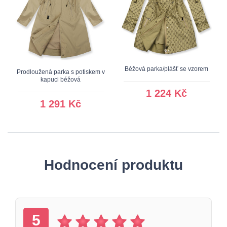
Béžová parka/plášť se vzorem
Prodloužená parka s potiskem v
kapuci béžová
1 224 Kč
1 291 Kč
Hodnocení produktu
5