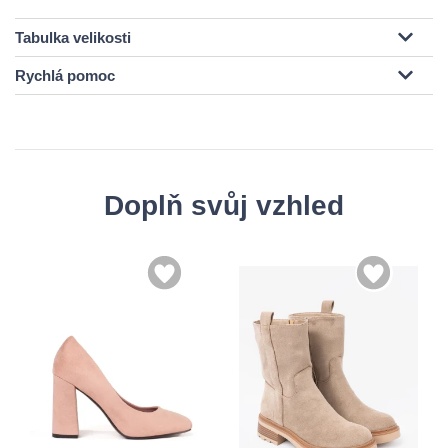
Tabulka velikosti
Rychlá pomoc
Doplň svůj vzhled
35
36
36
37