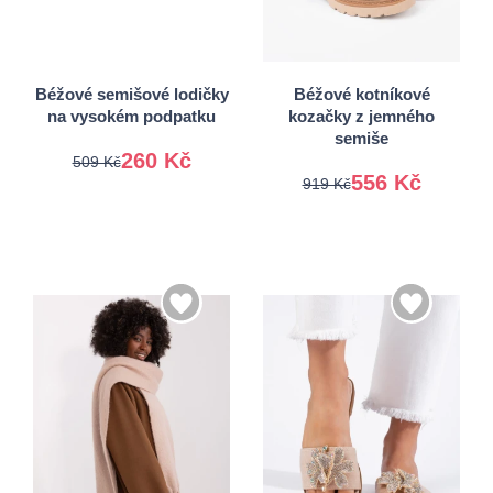
37
38
38
39
39
40
41
Béžové semišové lodičky
Béžové kotníkové
na vysokém podpatku
kozačky z jemného
semiše
260 Kč
509 Kč
556 Kč
919 Kč