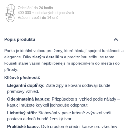
Odeslání do 24 hodin
400 000 + odeslaných objednávek
Vrácení zboží do 14 dnů
Popis produktu
Parka je ideální volbou pro ženy, které hledají spojení funkčnosti a
elegance. Díky
zlatým detailům
a preciznímu střihu se tento
kousek stane vaším nejoblíbenějším společníkem do města i do
přírody.
Klíčové přednosti:
Elegantní doplňky:
Zlaté zipy a kování dodávají bundě
prémiový vzhled.
Odepínatelná kapuce:
Přizpůsobte si vzhled podle nálady –
kapuci můžete kdykoli jednoduše odepnout.
Lichotivý střih:
Stahování v pase krásně zvýrazní vaši
postavu a dodá bundě ženský tvar.
Praktické kapsy:
Dvě prostorné přední kapsy pro všechny