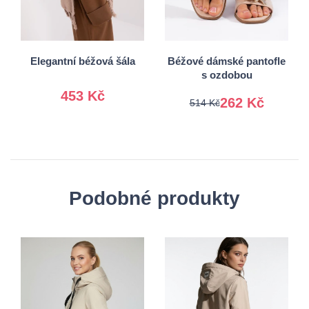
37
38
Univerzální
39
40
Elegantní béžová šála
Béžové dámské pantofle
s ozdobou
453 Kč
262 Kč
514 Kč
Podobné produkty