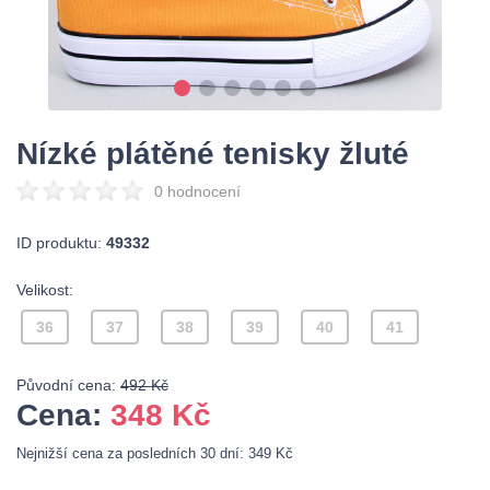
Nízké plátěné tenisky žluté
0 hodnocení
ID produktu:
49332
Velikost:
36
37
38
39
40
41
Původní cena:
492 Kč
Cena:
348
Kč
Nejnižší cena za posledních 30 dní: 349 Kč