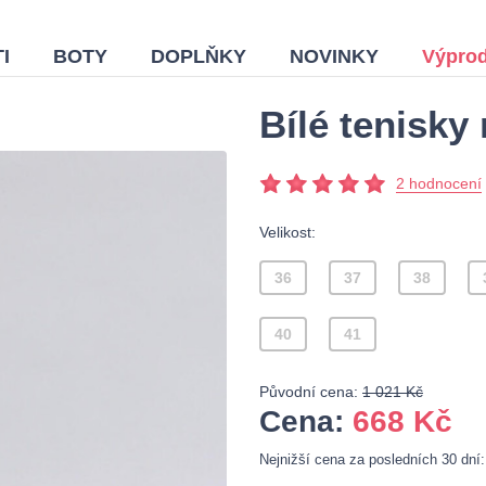
I
BOTY
DOPLŇKY
NOVINKY
Výprod
Bílé tenisky
2 hodnocení
Velikost:
36
37
38
40
41
Původní cena:
1 021 Kč
Cena:
668
Kč
Nejnižší cena za posledních 30 dní