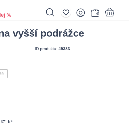
ej %
 na vyšší podrážce
Nákupní košík je prázdný.
ID produktu:
49383
39
: 671 Kč