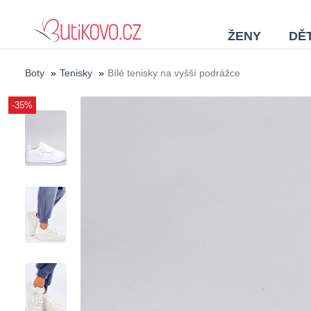
ŽENY
DĚT
Boty
»
Tenisky
»
Bílé tenisky na vyšší podrážce
-35%