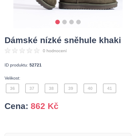
Dámské nízké sněhule khaki
0 hodnocení
ID produktu:
52721
Velikost:
36
37
38
39
40
41
Cena:
862
Kč