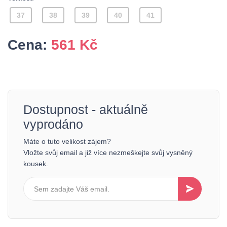
37
38
39
40
41
Cena:
561
Kč
Dostupnost - aktuálně
vyprodáno
Máte o tuto velikost zájem?
Vložte svůj email a již více nezmeškejte svůj vysněný
kousek.