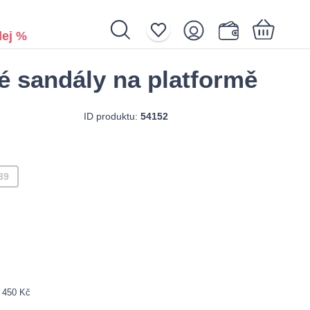
ej %
é sandály na platformě
Nákupní košík je prázdný.
ID produktu:
54152
39
: 450 Kč