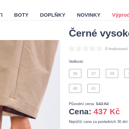
I
BOTY
DOPLŇKY
NOVINKY
Výprod
Černé vysok
0 hodnocení
Velikost:
36
37
38
40
41
Původní cena:
543 Kč
Cena:
437
Kč
Nejnižší cena za posledních 30 dní