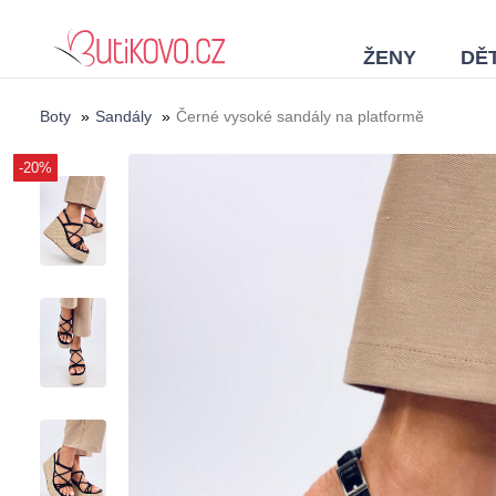
ŽENY
DĚT
Boty
»
Sandály
»
Černé vysoké sandály na platformě
-20%