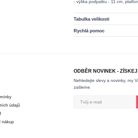
- výška podpatku - 11 cm, platfo
Tabulka velikosti
Rychlá pomoc
ODBĚR NOVINEK - ZÍSKEJ
Nehledejte slevy a novinky, my V
zašleme.
mínky
ních údajů
R
í nákup