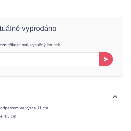
ktuálně vyprodáno
 nezmeškejte svůj vysněný kousek.
 podpatkem ve výšce 11 cm
ce 4,5 cm