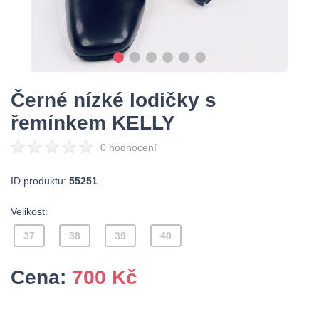
Černé nízké lodičky s
řemínkem KELLY
0 hodnocení
ID produktu:
55251
Velikost:
37
38
39
40
Cena:
700
Kč