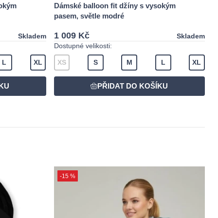
sokým
Dámské balloon fit džíny s vysokým
pasem, světle modré
1 009 Kč
Skladem
Skladem
Dostupné velikosti:
L
XL
XS
S
M
L
XL
-15 %