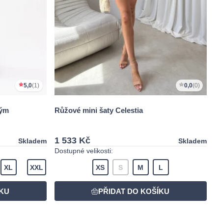
5,0
(1)
0,0
(0)
hým
Růžové mini šaty Celestia
1 533 Kč
Skladem
Skladem
Dostupné velikosti:
XL
XXL
XS
S
M
L