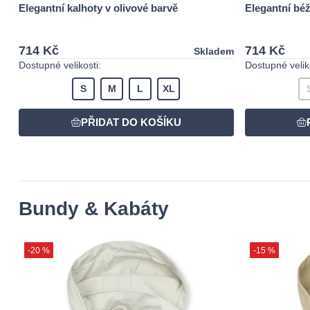
Elegantní kalhoty v olivové barvě
Elegantní bé
714 Kč
714 Kč
Skladem
Dostupné velikosti:
Dostupné veliko
S
M
L
XL
Bundy & Kabáty
-20 %
-15 %