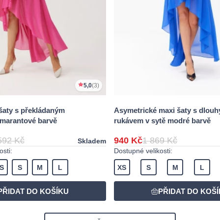
5,0
(3)
šaty s překládaným
Asymetrické maxi šaty s dlou
amarantové barvě
rukávem v sytě modré barvě
592 Kč
940 Kč
1 869 Kč
Skladem
sti:
Dostupné velikosti:
S
S
M
L
XS
S
M
L