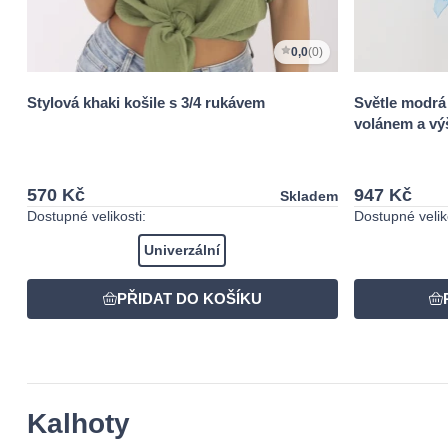
0,0
(0)
Stylová khaki košile s 3/4 rukávem
Světle modrá
volánem a vý
570 Kč
947 Kč
Skladem
Dostupné velikosti:
Dostupné veliko
Univerzální
Kalhoty