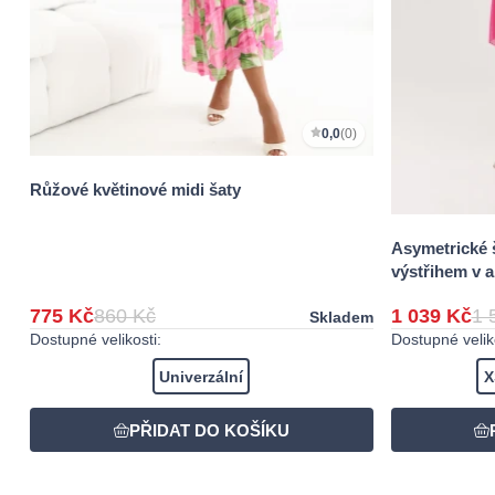
0,0
(0)
Růžové květinové midi šaty
Asymetrické 
výstřihem v 
775 Kč
860 Kč
1 039 Kč
1 
Skladem
Dostupné velikosti:
Dostupné veliko
Univerzální
X