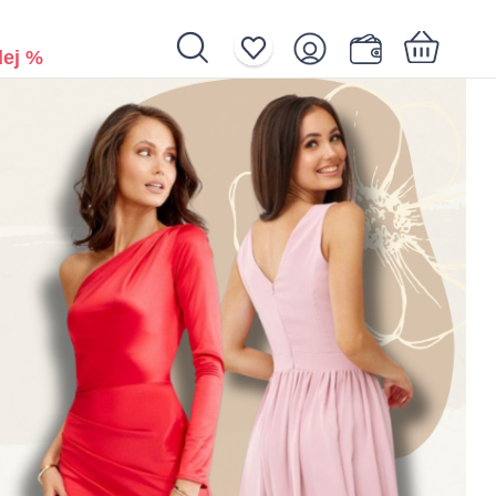
ej %
Nákupní košík je prázdný.