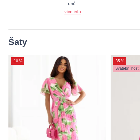
dnů.
více info
Šaty
-10 %
-35 %
Svatební host