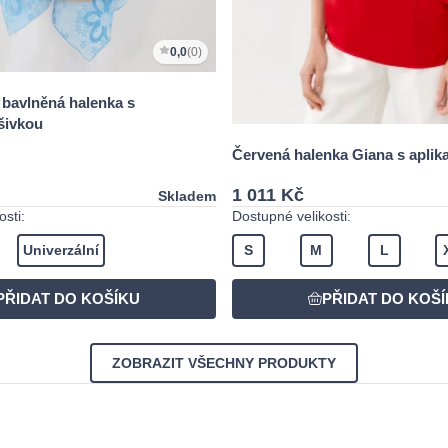
0,0
(0)
 bavlněná halenka s
šivkou
Červená halenka Giana s aplika
1 011 Kč
Skladem
sti:
Dostupné velikosti:
Univerzální
S
M
L
ZOBRAZIT VŠECHNY PRODUKTY