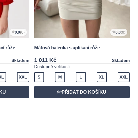
0,0
(0)
0,0
(0)
cí růže
Mátová halenka s aplikací růže
1 011 Kč
Skladem
Skladem
Dostupné velikosti:
XL
XXL
S
M
L
XL
XXL