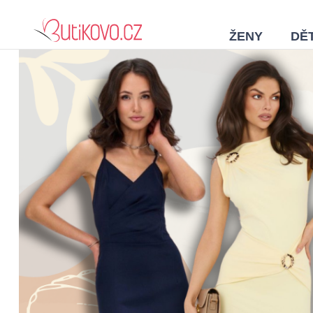
ŽENY
DĚT