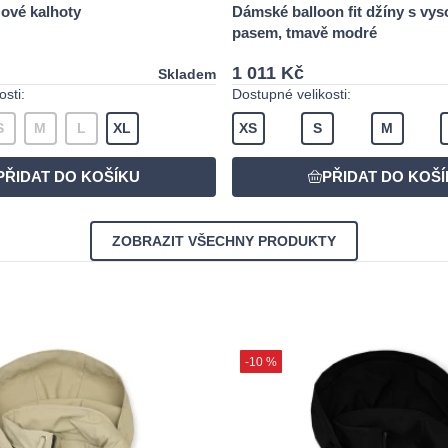
žové kalhoty
Dámské balloon fit džíny s vy
pasem, tmavě modré
1 011 Kč
Skladem
sti:
Dostupné velikosti:
S
M
L
XL
XS
S
M
ZOBRAZIT VŠECHNY PRODUKTY
-10 %