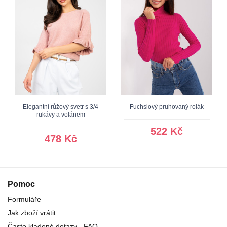
Elegantní růžový svetr s 3/4
Fuchsiový pruhovaný rolák
rukávy a volánem
522 Kč
478 Kč
Pomoc
Formuláře
Jak zboží vrátit
Často kladené dotazy - FAQ