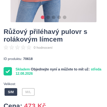
Růžový přiléhavý pulovr s
rolákovým límcem
0 hodnocení
ID produktu:
70618
Skladem
Objednejte nyní a můžete to mít už:
středa
12.08.2026
Velikost:
S/M
M/L
Cena:
473
Kč