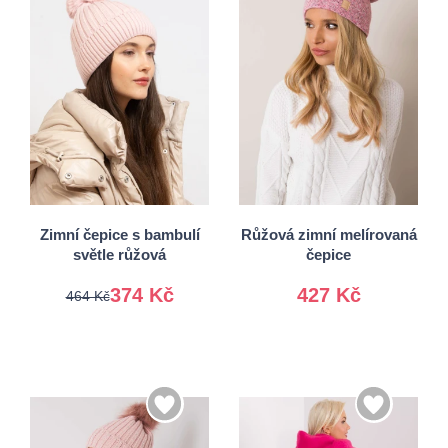
Univerzální
Univerzální
Zimní čepice s bambulí
Růžová zimní melírovaná
světle růžová
čepice
374 Kč
427 Kč
464 Kč