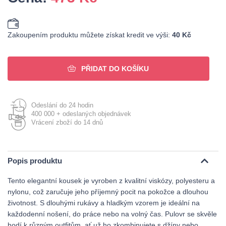
Zakoupením produktu můžete získat kredit ve výši:
40 Kč
PŘIDAT DO KOŠÍKU
Odeslání do 24 hodin
400 000 + odeslaných objednávek
Vrácení zboží do 14 dnů
Popis produktu
Tento elegantní kousek je vyroben z kvalitní viskózy, polyesteru a
nylonu, což zaručuje jeho příjemný pocit na pokožce a dlouhou
životnost. S dlouhými rukávy a hladkým vzorem je ideální na
každodenní nošení, do práce nebo na volný čas. Pulovr se skvěle
hodí k různým outfitům, ať už ho zkombinujete s džíny nebo