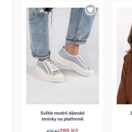
Světle modré dámské
37
38
39
tenisky na platformě
289 Kč
475 Kč