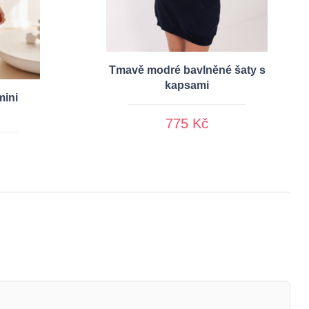
Tmavě modré bavlněné šaty s
kapsami
mini
775 Kč