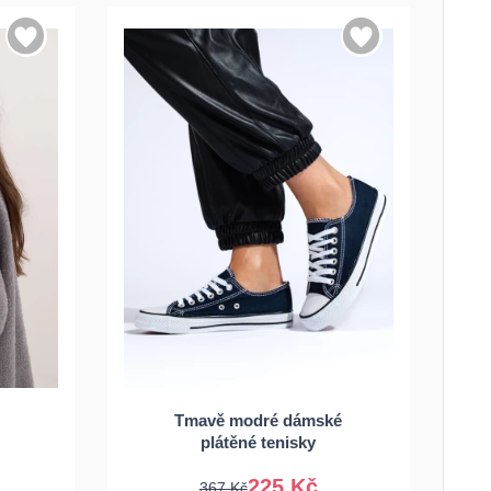
36
37
38
39
Tmavě modré dámské
40
41
plátěné tenisky
225 Kč
367 Kč