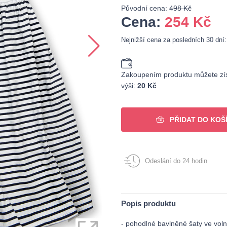
Původní cena:
498 Kč
Cena:
254
Kč
Nejnižší cena za posledních 30 dní
Zakoupením produktu můžete zís
výši:
20 Kč
PŘIDAT DO KOŠ
Odeslání do 24 hodin
Popis produktu
- pohodlné bavlněné šaty ve vol