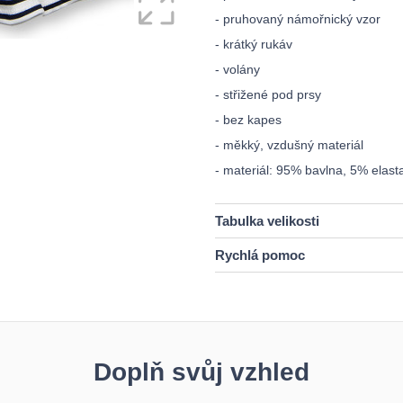
- pruhovaný námořnický vzor
- krátký rukáv
- volány
- střižené pod prsy
- bez kapes
- měkký, vzdušný materiál
- materiál: 95% bavlna, 5% elast
Tabulka velikosti
Rychlá pomoc
Doplň svůj vzhled