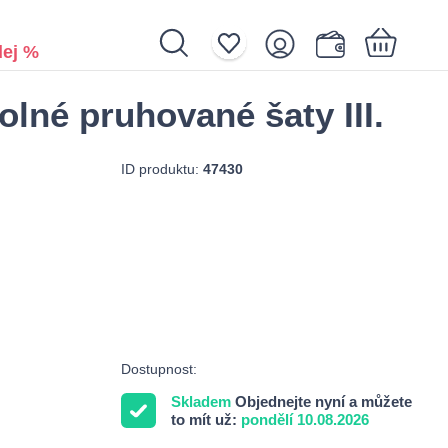
ej %
olné pruhované šaty III.
Nákupní košík je prázdný.
ID produktu:
47430
Dostupnost:
Skladem
Objednejte nyní a můžete
to mít už:
pondělí 10.08.2026