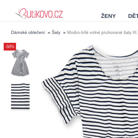
ŽENY
DĚT
Dámské oblečení
»
Šaty
»
Modro-bílé volné pruhované šaty III.
-50%