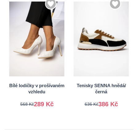
36
37
36
37
38
39
38
39
40
41
40
41
Bílé lodičky v prošívaném
Tenisky SENNA hnědá/
vzhledu
černá
289 Kč
386 Kč
568 Kč
636 Kč