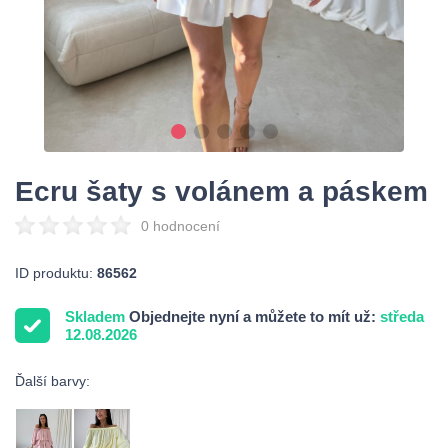
Ecru šaty s volánem a páskem
0 hodnocení
ID produktu:
86562
Skladem
Objednejte nyní a můžete to mít už:
středa
12.08.2026
Ďalší barvy: