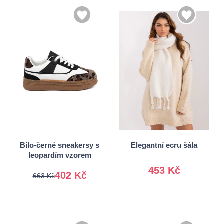
Univerzální
41
Bílo-černé sneakersy s
Elegantní ecru šála
leopardím vzorem
453 Kč
402 Kč
663 Kč