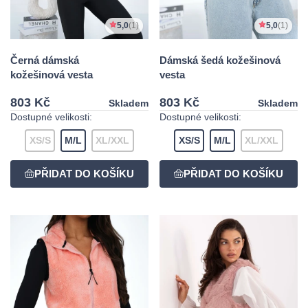
5,0
(1)
5,0
(1)
Černá dámská
Dámská šedá kožešinová
kožešinová vesta
vesta
803 Kč
803 Kč
Skladem
Skladem
Dostupné velikosti:
Dostupné velikosti:
XS/S
M/L
XL/XXL
XS/S
M/L
XL/XXL