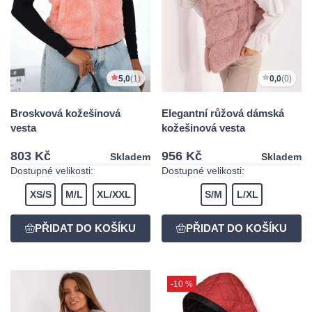
5,0
(1)
0,0
(0)
Broskvová kožešinová
Elegantní růžová dámská
vesta
kožešinová vesta
803 Kč
956 Kč
Skladem
Skladem
Dostupné velikosti:
Dostupné velikosti:
XS/S
M/L
XL/XXL
S/M
L/XL
-10 %