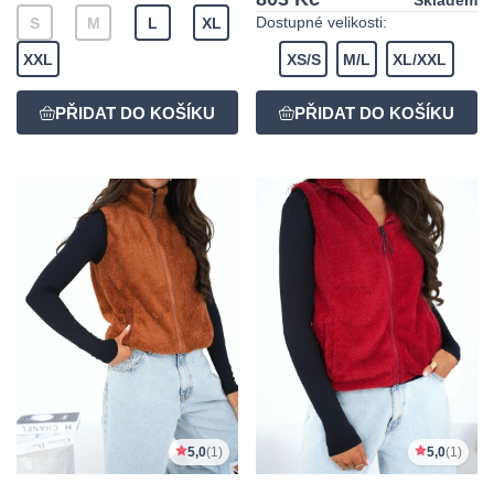
Dostupné velikosti:
S
M
L
XL
XXL
XS/S
M/L
XL/XXL
5,0
(1)
5,0
(1)