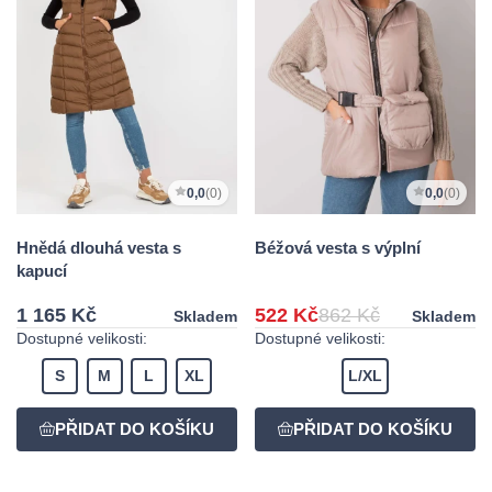
0,0
(0)
0,0
(0)
Hnědá dlouhá vesta s
Béžová vesta s výplní
kapucí
1 165 Kč
522 Kč
862 Kč
Skladem
Skladem
Dostupné velikosti:
Dostupné velikosti:
S
M
L
XL
L/XL