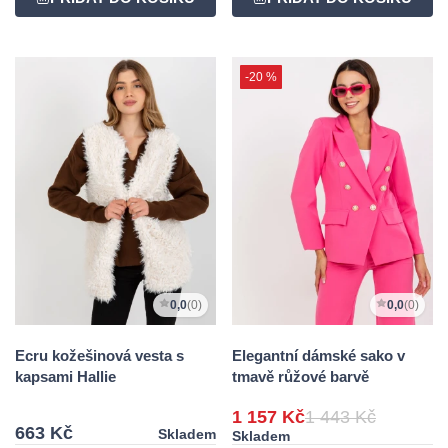
-20 %
0,0
(0)
0,0
(0)
Ecru kožešinová vesta s
Elegantní dámské sako v
kapsami Hallie
tmavě růžové barvě
1 157 Kč
1 443 Kč
663 Kč
Skladem
Skladem