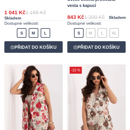
vesta s kapucí
1 041 Kč
1 155 Kč
843 Kč
1 200 Kč
Skladem
Skladem
Dostupné velikosti:
Dostupné velikosti:
S
M
L
S
M
L
XL
-15 %