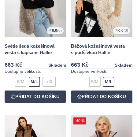
0,0
(0)
0,0
(0)
Světle šedá kožešinová
Béžová kožešinová vesta
vesta s kapsami Hallie
s podšívkou Hallie
663 Kč
663 Kč
Skladem
Skladem
Dostupné velikosti:
Dostupné velikosti:
S/M
M/L
L/XL
S/M
M/L
-40 %