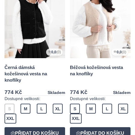
0,0
(0)
0,0
(0)
Černá dámská
Béžová kožešinová vesta
kožešinová vesta na
na knoflíky
knoflíky
774 Kč
774 Kč
Skladem
Skladem
Dostupné velikosti:
Dostupné velikosti:
S
M
L
XL
S
M
L
XL
XXL
XXL