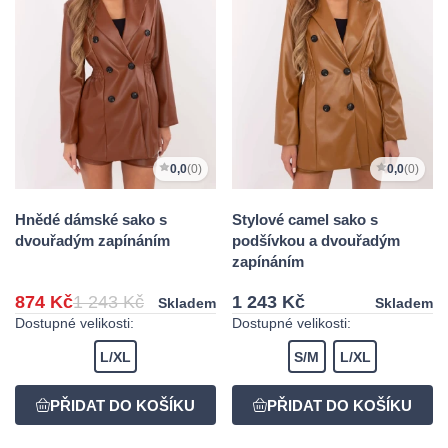
0,0
(0)
0,0
(0)
Hnědé dámské sako s
Stylové camel sako s
dvouřadým zapínáním
podšívkou a dvouřadým
zapínáním
874 Kč
1 243 Kč
1 243 Kč
Skladem
Skladem
Dostupné velikosti:
Dostupné velikosti:
L/XL
S/M
L/XL