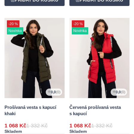
-20 %
-20 %
Novinka
Novinka
0,0
(0)
0,0
(0)
Prošívaná vesta s kapucí
Červená prošívaná vesta
khaki
s kapucí
1 068 Kč
1 332 Kč
1 068 Kč
1 332 Kč
Skladem
Skladem