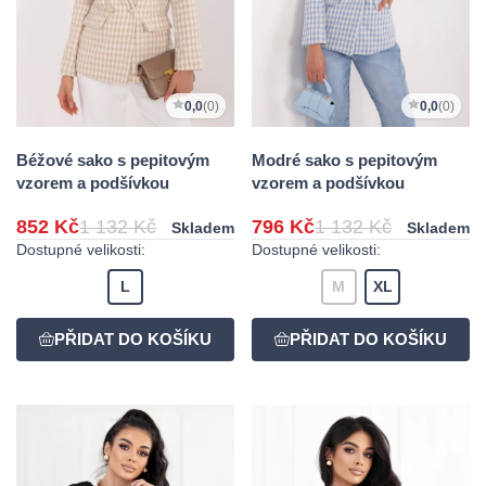
0,0
(0)
0,0
(0)
Béžové sako s pepitovým
Modré sako s pepitovým
vzorem a podšívkou
vzorem a podšívkou
852 Kč
1 132 Kč
796 Kč
1 132 Kč
Skladem
Skladem
Dostupné velikosti:
Dostupné velikosti:
L
M
XL