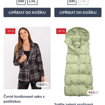
S/M
L/XL
S/M
L/XL
-10 %
-30 %
0,0
(0)
4,5
(3)
Černé kostkované sako s
podšívkou
Světle zelená prošívaná