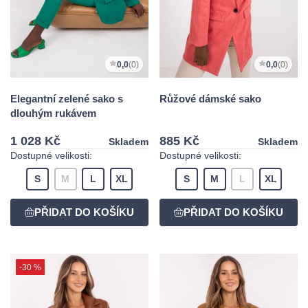
0,0
(0)
0,0
(0)
Elegantní zelené sako s
Růžové dámské sako
dlouhým rukávem
1 028 Kč
885 Kč
Skladem
Skladem
Dostupné velikosti:
Dostupné velikosti:
S
M
L
XL
S
M
L
XL
-30 %