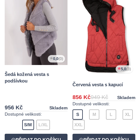
0,0
(0)
5,0
(3)
Šedá kožená vesta s
podšívkou
Červená vesta s kapucí
856 Kč
949 Kč
Skladem
Dostupné velikosti:
956 Kč
Skladem
Dostupné velikosti:
S
M
L
XL
S/M
L/XL
XXL