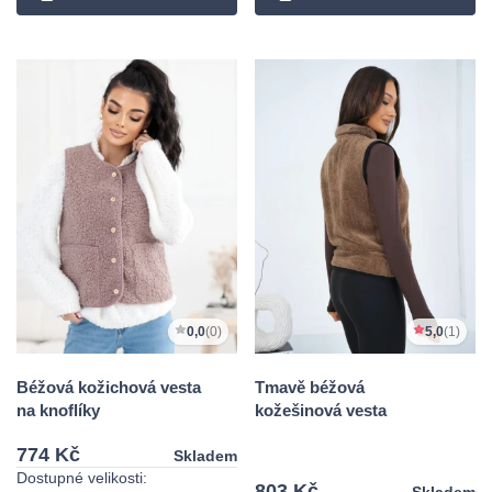
0,0
(0)
5,0
(1)
Béžová kožichová vesta
Tmavě béžová
na knoflíky
kožešinová vesta
774 Kč
Skladem
Dostupné velikosti:
803 Kč
Skladem