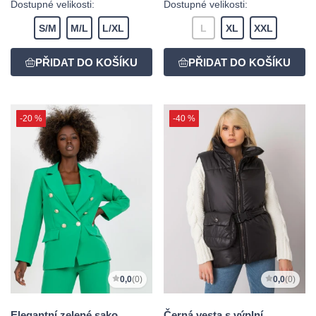
Dostupné velikosti:
Dostupné velikosti:
S/M
M/L
L/XL
L
XL
XXL
-20 %
-40 %
0,0
(0)
0,0
(0)
Elegantní zelené sako
Černá vesta s výplní