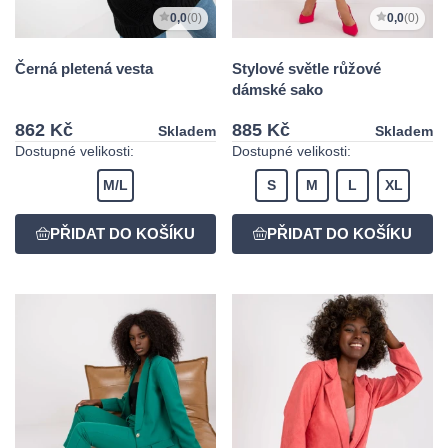
0,0
(0)
0,0
(0)
Černá pletená vesta
Stylové světle růžové
dámské sako
862 Kč
885 Kč
Skladem
Skladem
Dostupné velikosti:
Dostupné velikosti:
M/L
S
M
L
XL