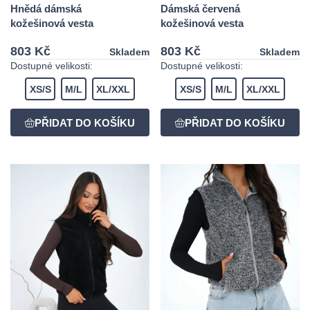
Hnědá dámská
Dámská červená
kožešinová vesta
kožešinová vesta
803 Kč
803 Kč
Skladem
Skladem
Dostupné velikosti:
Dostupné velikosti:
XS/S
M/L
XL/XXL
XS/S
M/L
XL/XXL