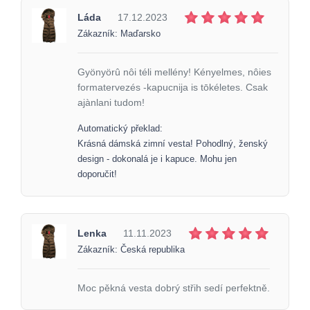
Láda
17.12.2023
Zákazník: Maďarsko
Gyönyörû nôi téli mellény! Kényelmes, nôies
formatervezés -kapucnija is tōkéletes. Csak
ajànlani tudom!
Automatický překlad:
Krásná dámská zimní vesta! Pohodlný, ženský
design - dokonalá je i kapuce. Mohu jen
doporučit!
Lenka
11.11.2023
Zákazník: Česká republika
Moc pěkná vesta dobrý střih sedí perfektně.