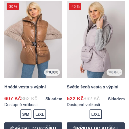
-30 %
-40 %
0,0
(0)
0,0
(0)
Hnědá vesta s výplní
Světle šedá vesta s výplní
607 Kč
862 Kč
522 Kč
862 Kč
Skladem
Skladem
Dostupné velikosti:
Dostupné velikosti:
S/M
L/XL
L/XL