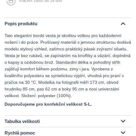
Vrácení zboží do 14 dnů
Popis produktu
Tato elegantní bordó vesta je skvělou volbou pro každodenní
nošení i do práce. Prošívaný materiál s jemnou strukturou dodává
modelu stylový vzhled, zatímco praktický pásek zvýrazní siluetu.
Vesta je bez rukávů, se zapínáním na knoflíky a vázání, doplněná
o kapsy a ozdobnou brož. Standardní délka a pohodlný střih
zajišťují komfort během podzimu, zimy i jara. Vyrobena z
kvalitního polyesteru se syntetickou výplní, vhodná pro praní v
pračce na 30 °C. Modelka na fotografii měří 173 cm, obvod
hrudníku 85 cm, pas 62 cm a boky 95 cm a nosí univerzální
velikost. Složení: polyester (100%).
Doporučujeme pro konfekční velikost S-L.
Tabulka velikosti
Rychlá pomoc