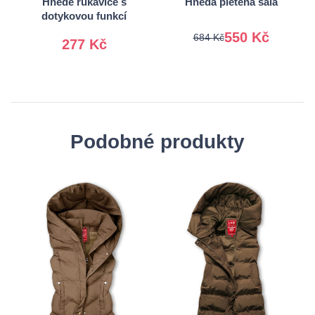
Hnědé rukavice s
Hnědá pletená šála
dotykovou funkcí
550 Kč
684 Kč
277 Kč
Podobné produkty