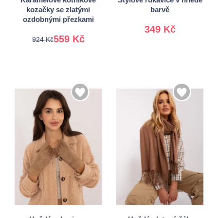
kozačky se zlatými
barvě
ozdobnými přezkami
349 Kč
559 Kč
924 Kč
S/M
Univerzální
L/XL