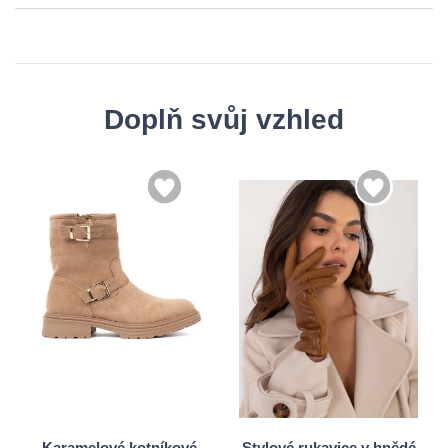
Doplň svůj vzhled
36
37
S/M
38
39
L/XL
40
41
Karamelové kotníkové
Stylové rukavice v hnědé