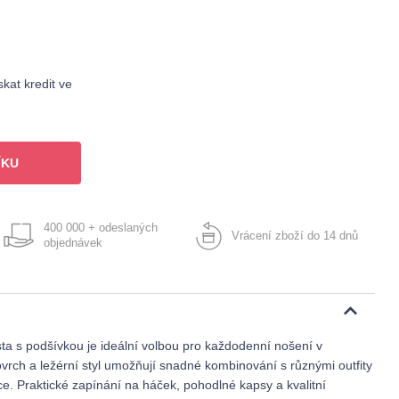
kat kredit ve
ÍKU
400 000 + odeslaných
Vrácení zboží do 14 dnů
objednávek
ta s podšívkou je ideální volbou pro každodenní nošení v
vrch a ležérní styl umožňují snadné kombinování s různými outfity
e. Praktické zapínání na háček, pohodlné kapsy a kvalitní