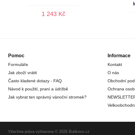
1 243 Kč
Pomoc
Informace
Formuláře
Kontakt
Jak zboží vrátit
O nás
Často kladené dotazy - FAQ
Obchodní pod
Návod k použití, praní a údržbě
Ochrana osob
Jak vybrat ten správný vánoční stromek?
NEWSLETTE
Velkoobchodn
Všechna práva vyhrazena © 2026 Butikovo.cz