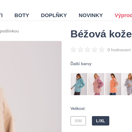
I
BOTY
DOPLŇKY
NOVINKY
Výprod
Béžová kože
 podšívkou
0 hodnocení
Ďalší barvy:
Velikost:
S/M
L/XL