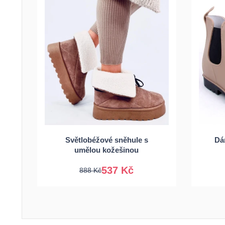
36
37
38
39
Světlobéžové sněhule s
Dá
40
41
3
umělou kožešinou
537 Kč
888 Kč