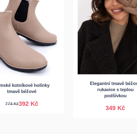
Elegantní tmavě béžo
mské kotníkové holínky
7
38
39
40
rukavice s teplou
S/M
L/XL
tmavě béžové
podšívkou
392 Kč
774 Kč
349 Kč