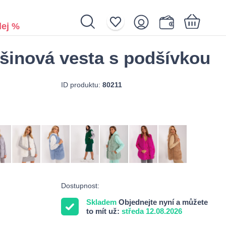
ej %
šinová vesta s podšívkou
Nákupní košík je prázdný.
ID produktu:
80211
Dostupnost:
Skladem
Objednejte nyní a můžete
to mít už:
středa 12.08.2026