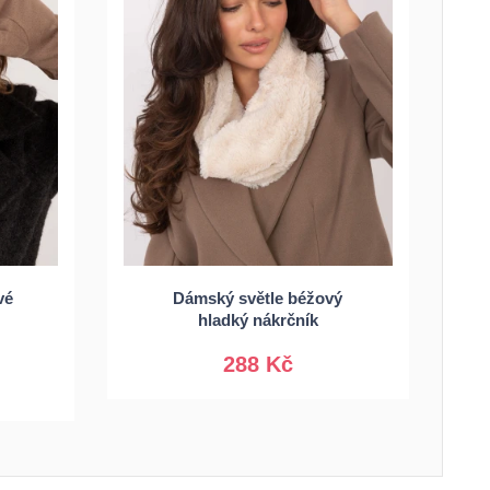
vé
Dámský světle béžový
Univerzální
hladký nákrčník
288 Kč