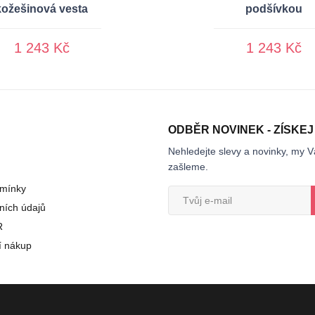
kožešinová vesta
podšívkou
1 243 Kč
1 243 Kč
ODBĚR NOVINEK - ZÍSKEJ
Nehledejte slevy a novinky, my V
zašleme.
mínky
ních údajů
R
í nákup