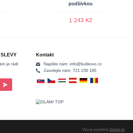
podšívkou
1 243 Kč
 SLEVY
Kontakt
ám je rádi
Napište nám:
info@butikovo.cz
Zavolejte nám:
721 230 185
Vývoj systémů
dataid.sk