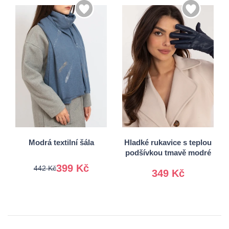
S/M
Univerzální
L/XL
Modrá textilní šála
Hladké rukavice s teplou
podšívkou tmavě modré
399 Kč
442 Kč
349 Kč