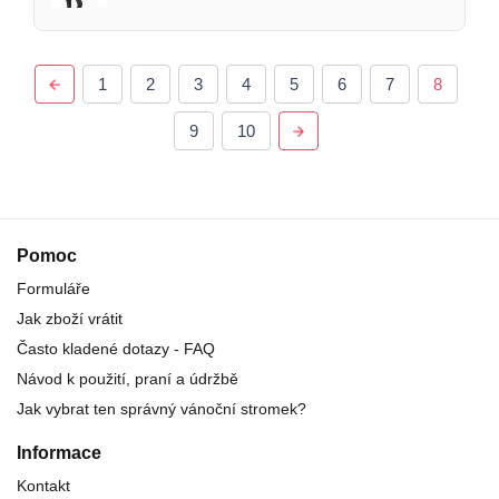
1
2
3
4
5
6
7
8
9
10
Pomoc
Formuláře
Jak zboží vrátit
Často kladené dotazy - FAQ
Návod k použití, praní a údržbě
Jak vybrat ten správný vánoční stromek?
Informace
Kontakt