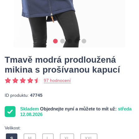
Tmavě modrá prodloužená
mikina s prošívanou kapucí
97 hodnocení
ID produktu:
47745
Skladem
Objednejte nyní a můžete to mít už:
středa
12.08.2026
Velikost:
S
M
L
XL
XXL