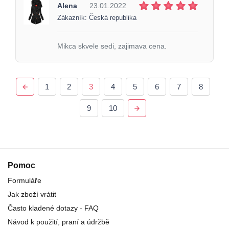
Alena
23.01.2022
Zákazník: Česká republika
Mikca skvele sedi, zajimava cena.
1
2
3
4
5
6
7
8
9
10
Pomoc
Formuláře
Jak zboží vrátit
Často kladené dotazy - FAQ
Návod k použití, praní a údržbě