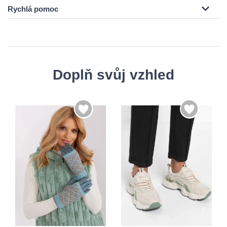
Rychlá pomoc
Doplň svůj vzhled
36
37
S/M
38
39
L/XL
40
41