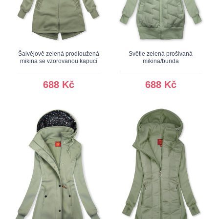
Šalvějově zelená prodloužená
Světle zelená prošívaná
mikina se vzorovanou kapucí
mikina/bunda
688 Kč
688 Kč