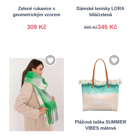
Zelené rukavice s
Dámské tenisky LORA
geometrickým vzorem
bílá/zelená
309 Kč
345 Kč
680 Kč
Univerzální
Plážová taška SUMMER
VIBES mátová
Univerzální