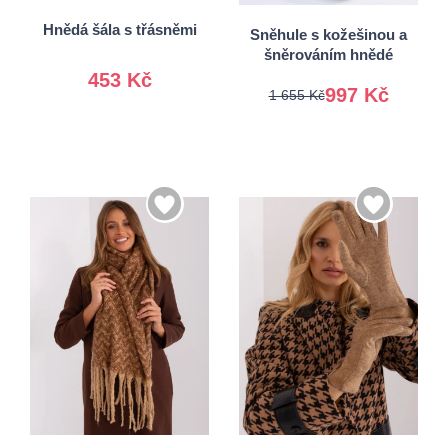
41-42
Hnědá šála s třásněmi
Sněhule s kožešinou a
šněrováním hnědé
453 Kč
997 Kč
1 655 Kč
S/M
Univerzální
L/XL