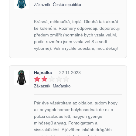
Zákazník: Česká republika
Krásná, měkoučká, teplá. Dlouhá tak akorát
ke kolenům. Rozměry odpovídají, doporučuji
předem změřit (normálně bych vzala vel.M,
podle rozměru jsem vzala vel.S a sedí
výborně). Velmi rychlé odeslání, moc děkuji!
Hajnalka
22.11.2023
Zákazník: Maďarsko
Pár éve vásároltam az oldalon, tudom hogy
az anyagok hamar bolyhosodnak de ez a
pulcsi csalódás lett, nagyon gyenge
minőségű anyag. Fontolgattam a
visszaküldést. A jövőben inkább drágább