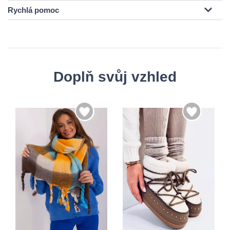
Rychlá pomoc
Doplň svůj vzhled
35-36
37-38
39-40
Univerzální