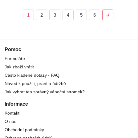
1
2
3
4
5
6
Pomoc
Formuláře
Jak zboží vrátit
Často kladené dotazy - FAQ
Návod k použití, praní a údržbě
Jak vybrat ten správný vánoční stromek?
Informace
Kontakt
O nás
Obchodní podmínky
Ochrana osobních údajů