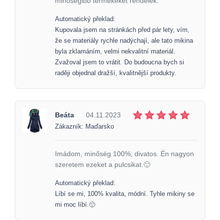
minőségibb termékeket rendelek.
Automatický překlad:
Kupovala jsem na stránkách před pár lety, vím,
že se materiály rychle nadýchají, ale tato mikina
byla zklamáním, velmi nekvalitní materiál.
Zvažoval jsem to vrátit. Do budoucna bych si
raději objednal dražší, kvalitnější produkty.
Beáta
04.11.2023
Zákazník: Maďarsko
Imádom, minőség 100%, divatos. Én nagyon
szeretem ezeket a pulcsikat.🙂
Automatický překlad:
Líbí se mi, 100% kvalita, módní. Tyhle mikiny se
mi moc líbí.🙂