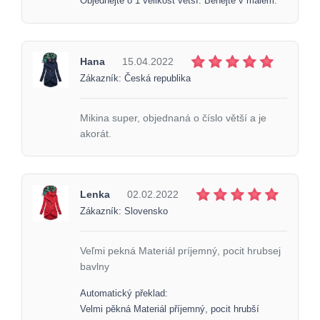
Objednejte o 1 velikost větší. Běhejte v malém.
Hana
15.04.2022
Zákazník: Česká republika
Mikina super, objednaná o číslo větší a je
akorát.
Lenka
02.02.2022
Zákazník: Slovensko
Veľmi pekná Materiál príjemný, pocit hrubsej
bavlny
Automatický překlad:
Velmi pěkná Materiál příjemný, pocit hrubší