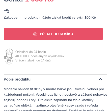
Zakoupením produktu můžete získat kredit ve výši:
100 Kč
PŘIDAT DO KOŠÍKU
Odeslání do 24 hodin
400 000 + odeslaných objednávek
Vrácení zboží do 14 dnů
Popis produktu
Moderní balloon fit džíny v modré barvě jsou skvělou volbou pro
každodenní nošení. Vysoký pas lichotí postavě a zúžené nohavice
zajišťují pohodlí i styl. Praktické zapínání na zip a knoflíky
usnadňuje oblékání, zatímco otevřené kapsy vzadu i vpředu
poskytují dostatek prostoru na drobnosti. Součástí je také pásek,