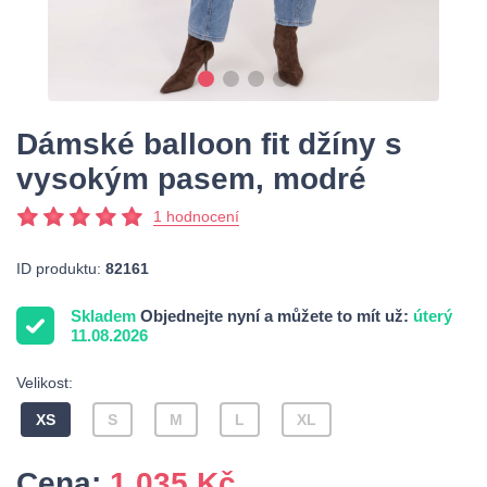
Dámské balloon fit džíny s
vysokým pasem, modré
1 hodnocení
ID produktu:
82161
Skladem
Objednejte nyní a můžete to mít už:
úterý
11.08.2026
Velikost:
XS
S
M
L
XL
Cena:
1 035
Kč