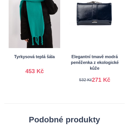
Univerzální
Univerzální
Tyrkysová teplá šála
Elegantní tmavě modrá
peněženka z ekologické
kůže
453 Kč
271 Kč
532 Kč
Podobné produkty