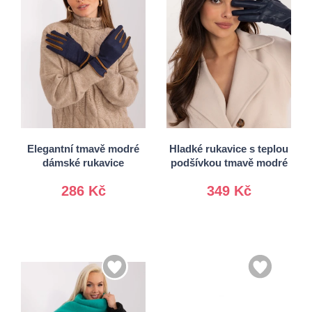
S/M
S/M
L/XL
L/XL
Elegantní tmavě modré
Hladké rukavice s teplou
dámské rukavice
podšívkou tmavě modré
286 Kč
349 Kč